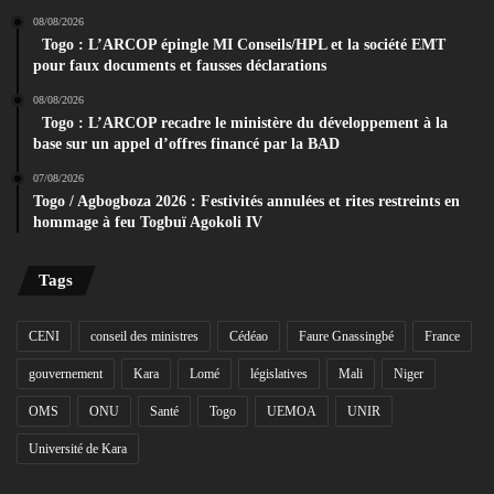
08/08/2026
Togo : L’ARCOP épingle MI Conseils/HPL et la société EMT
pour faux documents et fausses déclarations
08/08/2026
Togo : L’ARCOP recadre le ministère du développement à la
base sur un appel d’offres financé par la BAD
07/08/2026
Togo / Agbogboza 2026 : Festivités annulées et rites restreints en
hommage à feu Togbuï Agokoli IV
Tags
CENI
conseil des ministres
Cédéao
Faure Gnassingbé
France
gouvernement
Kara
Lomé
législatives
Mali
Niger
OMS
ONU
Santé
Togo
UEMOA
UNIR
Université de Kara