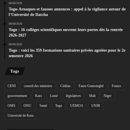
08/08/2026
Togo-Arnaques et fausses annonces : appel à la vigilance autour de
l’Université de Datcha
08/08/2026
Togo : 16 collèges scientifiques ouvrent leurs portes dès la rentrée
2026-2027
08/08/2026
Togo : voici les 359 formations sanitaires privées agréées pour le 2e
semestre 2026
Tags
CENI
conseil des ministres
Cédéao
Faure Gnassingbé
France
gouvernement
Kara
Lomé
législatives
Mali
Niger
OMS
ONU
Santé
Togo
UEMOA
UNIR
Université de Kara