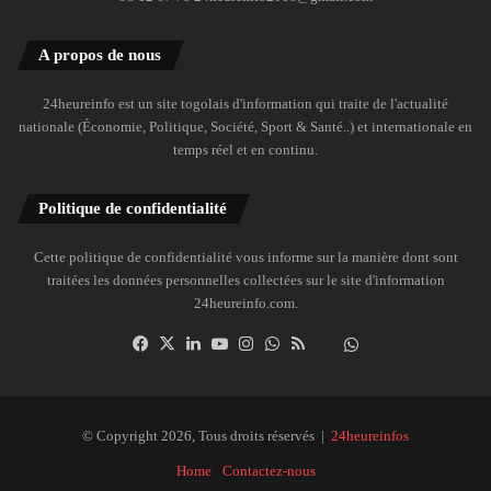
A propos de nous
24heureinfo est un site togolais d'information qui traite de l'actualité
nationale (Économie, Politique, Société, Sport & Santé..) et internationale en
temps réel et en continu.
Politique de confidentialité
Cette politique de confidentialité vous informe sur la manière dont sont
traitées les données personnelles collectées sur le site d'information
24heureinfo.com.
Facebook
X
Linkedin
YouTube
Instagram
WhatsApp
RSS
Dailymotion
Suivre
la
chaîne
24heureinfo
© Copyright 2026, Tous droits réservés |
24heureinfos
sur
Home
Contactez-nous
WhatsApp