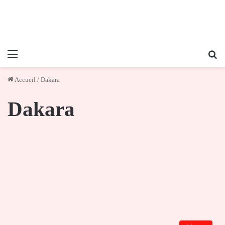
Menu
Re
Accueil
/
Dakara
Dakara