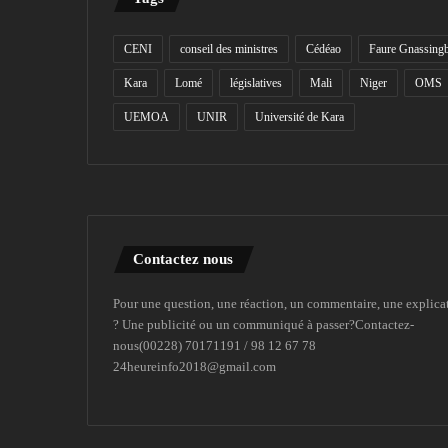
CENI
conseil des ministres
Cédéao
Faure Gnassing
Kara
Lomé
législatives
Mali
Niger
OMS
UEMOA
UNIR
Université de Kara
Contactez nous
Pour une question, une réaction, un commentaire, une explica
? Une publicité ou un communiqué à passer?Contactez-
nous(00228) 70171191 / 98 12 67 78
24heureinfo2018@gmail.com