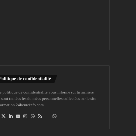
Politique de confidentialité
e politique de confidentialité vous informe sur la manière
 sont traitées les données personnelles collectées sur le site
formation 24heureinfo.com.
Facebook
X
Linkedin
YouTube
Instagram
WhatsApp
RSS
Dailymotion
Suivre
la
chaîne