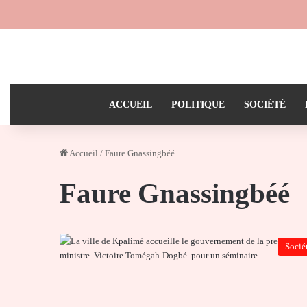
ACCUEIL
POLITIQUE
SOCIÉTÉ
Accueil
/
Faure Gnassingbéé
Faure Gnassingbéé
Socié