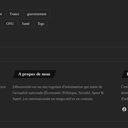
bé
France
gouvernement
ONU
Santé
Togo
A propos de nous
tion
24heureinfo est un site togolais d'information qui traite de
Cett
l'actualité nationale (Économie, Politique, Société, Sport &
dont
Santé..) et internationale en temps réel et en continu.
d'in