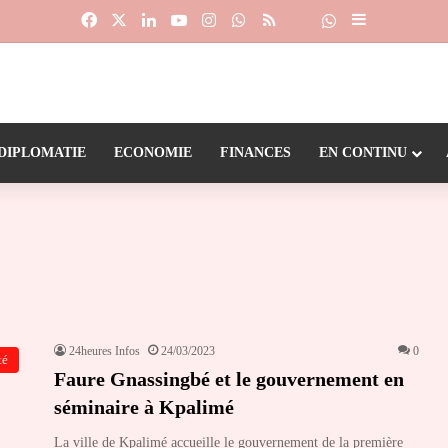
Facebook
X
Linkedin
YouTube
Instagram
WhatsApp
RSS
Suivre la chaîne
Dailymotion
Sidebar (barr
DIPLOMATIE
ECONOMIE
FINANCES
EN CONTINU
24heures Infos
24/03/2023
0
té
Faure Gnassingbé et le gouvernement en
séminaire à Kpalimé
La ville de Kpalimé accueille le gouvernement de la première