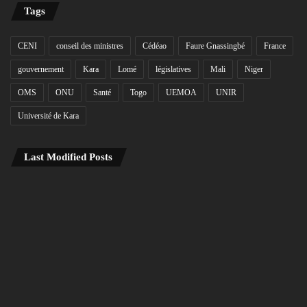
Tags
CENI
conseil des ministres
Cédéao
Faure Gnassingbé
France
gouvernement
Kara
Lomé
législatives
Mali
Niger
OMS
ONU
Santé
Togo
UEMOA
UNIR
Université de Kara
Last Modified Posts