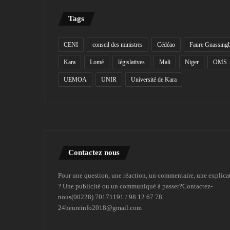
Tags
CENI
conseil des ministres
Cédéao
Faure Gnassing
Kara
Lomé
législatives
Mali
Niger
OMS
UEMOA
UNIR
Université de Kara
Contactez nous
Pour une question, une réaction, un commentaire, une explica
? Une publicité ou un communiqué à passer?Contactez-
nous(00228) 70171191 / 98 12 67 78
24heureinfo2018@gmail.com