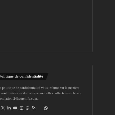
Politique de confidentialité
e politique de confidentialité vous informe sur la manière
 sont traitées les données personnelles collectées sur le site
formation 24heureinfo.com.
Facebook
X
Linkedin
YouTube
Instagram
WhatsApp
RSS
Dailymotion
Suivre
la