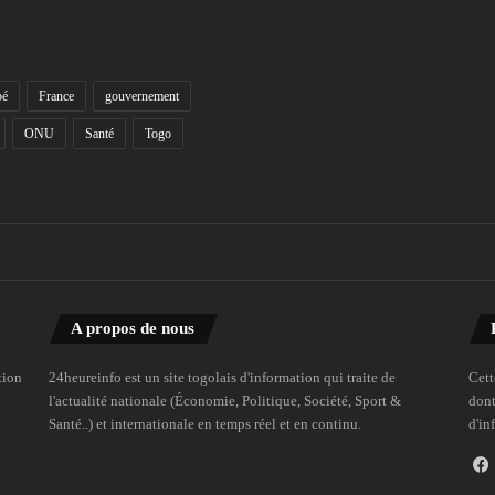
bé
France
gouvernement
ONU
Santé
Togo
A propos de nous
tion
24heureinfo est un site togolais d'information qui traite de
Cett
l'actualité nationale (Économie, Politique, Société, Sport &
dont
Santé..) et internationale en temps réel et en continu.
d'in