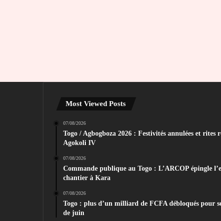
Most Viewed Posts
07/08/2026
Togo / Agbogboza 2026 : Festivités annulées et rites
Agokoli IV
07/08/2026
Commande publique au Togo : L’ARCOP épingle l’en
chantier à Kara
07/08/2026
Togo : plus d’un milliard de FCFA débloqués pour sec
de juin