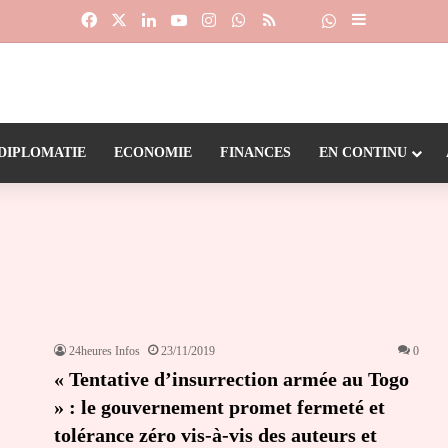
Facebook
X
Linkedin
YouTube
Instagram
WhatsApp
RSS
Suivre la chaîne
Dailymotion
Sidebar (barr
DIPLOMATIE
ECONOMIE
FINANCES
EN CONTINU
24heures Infos
23/11/2019
0
« Tentative d’insurrection armée au Togo
» : le gouvernement promet fermeté et
tolérance zéro vis-à-vis des auteurs et