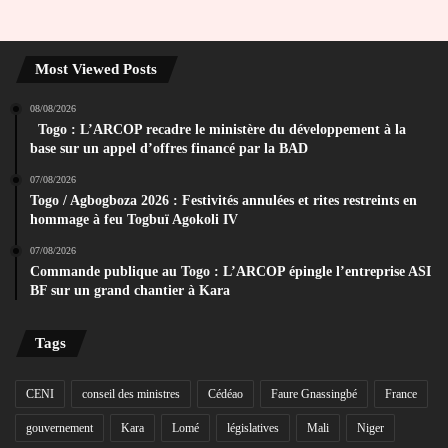
Most Viewed Posts
08/08/2026
Togo : L’ARCOP recadre le ministère du développement à la
base sur un appel d’offres financé par la BAD
07/08/2026
Togo / Agbogboza 2026 : Festivités annulées et rites restreints en
hommage à feu Togbuï Agokoli IV
07/08/2026
Commande publique au Togo : L’ARCOP épingle l’entreprise ASI
BF sur un grand chantier à Kara
Tags
CENI
conseil des ministres
Cédéao
Faure Gnassingbé
France
gouvernement
Kara
Lomé
législatives
Mali
Niger