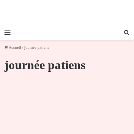
Menu
Re
Accueil
/
journée patiens
journée patiens