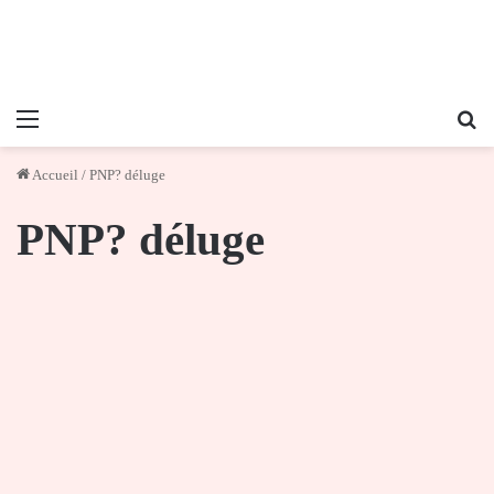
Menu
Re
Accueil
/
PNP? déluge
PNP? déluge