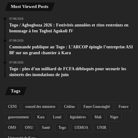
Most Viewed Posts
07/08/2026
Togo / Agbogboza 2026 : Festivités annulées et rites restreints en
hommage à feu Togbuï Agokoli IV
07/08/2026
Commande publique au Togo : L’ARCOP épingle l’entreprise ASI
BF sur un grand chantier à Kara
07/08/2026
Togo : plus d’un milliard de FCFA débloqués pour secourir les
sinistrés des inondations de juin
Tags
CENI
conseil des ministres
Cédéao
Faure Gnassingbé
France
gouvernement
Kara
Lomé
législatives
Mali
Niger
OMS
ONU
Santé
Togo
UEMOA
UNIR
Université de Kara