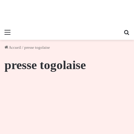
Menu
Re
Accueil
/
presse togolaise
presse togolaise