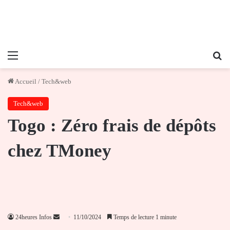
Menu
Re
Accueil
/
Tech&web
Tech&web
Togo : Zéro frais de dépôts
chez TMoney
Envoyer
24heures Infos
11/10/2024
Temps de lecture 1 minute
un