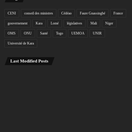
CENI
conseil des ministres
Cédéao
Faure Gnassingbé
France
gouvernement
Kara
Lomé
législatives
Mali
Niger
OMS
ONU
Santé
Togo
UEMOA
UNIR
Université de Kara
Last Modified Posts