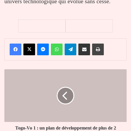
univers technologique qui évolue sans cesse.
Facebook
X
Messenger
WhatsApp
Telegram
Partager par email
Imprimer
Togo-
Vo
1
:
un
plan
de
développement
de
plus
Togo-Vo 1 : un plan de développement de plus de 2