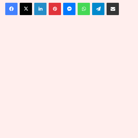
Facebook
X
Linkedin
Pinterest
Messenger
WhatsApp
Telegram
Partager par email
courriel