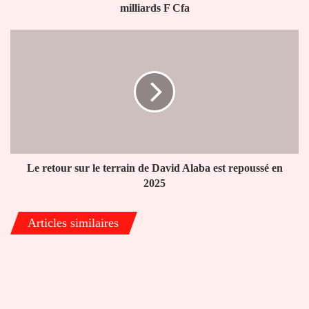
de
milliards F Cfa
2
milliards
Le
F
retour
Cfa
sur
le
terrain
de
David
Alaba
est
repoussé
Le retour sur le terrain de David Alaba est repoussé en
en
2025
2025
Articles similaires