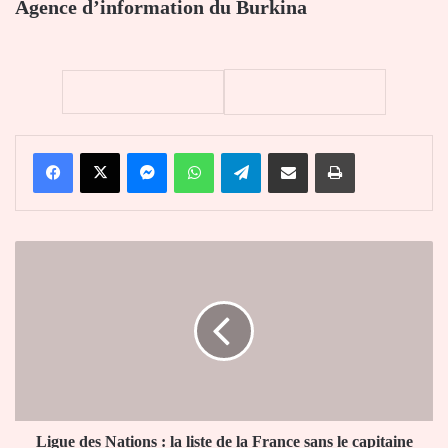
Agence d’information du Burkina
Facebook
X
Messenger
WhatsApp
Telegram
Partager par email
Imprimer
Ligue
des
Nations
:
la
liste
de
la
France
sans
Ligue des Nations : la liste de la France sans le capitaine