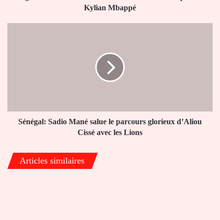
le
Kylian Mbappé
capitaine
Kylian
Sénégal:
Mbappé
Sadio
Mané
salue
le
parcours
glorieux
d’Aliou
Cissé
avec
Sénégal: Sadio Mané salue le parcours glorieux d’Aliou
les
Cissé avec les Lions
Lions
Articles similaires