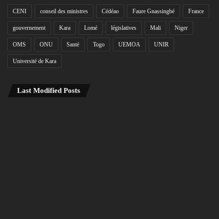
CENI
conseil des ministres
Cédéao
Faure Gnassingbé
France
gouvernement
Kara
Lomé
législatives
Mali
Niger
OMS
ONU
Santé
Togo
UEMOA
UNIR
Université de Kara
Last Modified Posts