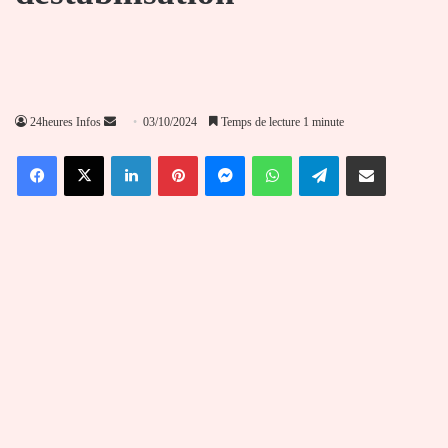
Envoyer
24heures Infos
03/10/2024
Temps de lecture 1 minute
un
Facebook
X
Linkedin
Pinterest
Messenger
WhatsApp
Telegram
Partager par email
courriel