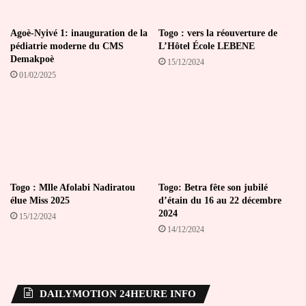
Agoè-Nyivé 1: inauguration de la
Togo : vers la réouverture de
pédiatrie moderne du CMS
L’Hôtel École LEBENE
Demakpoè
15/12/2024
01/02/2025
Togo : Mlle Afolabi Nadiratou
Togo: Betra fête son jubilé
élue Miss 2025
d’étain du 16 au 22 décembre
2024
15/12/2024
14/12/2024
DAILYMOTION 24HEURE INFO