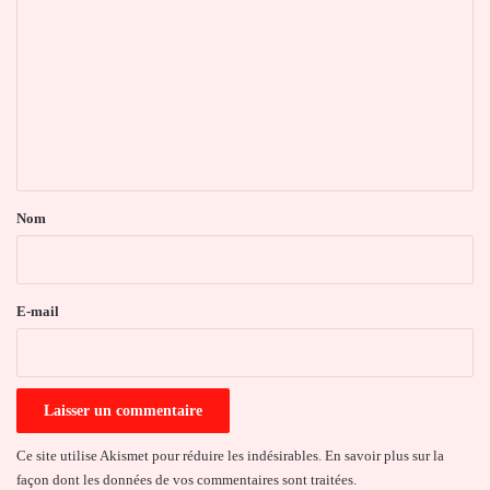
o
m
m
e
n
t
a
Nom
i
r
e
E-mail
*
Ce site utilise Akismet pour réduire les indésirables.
En savoir plus sur la
façon dont les données de vos commentaires sont traitées
.