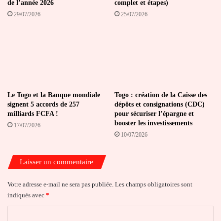
de l’année 2026
complet et étapes)
29/07/2026
25/07/2026
Le Togo et la Banque mondiale
Togo : création de la Caisse des
signent 5 accords de 257
dépôts et consignations (CDC)
milliards FCFA !
pour sécuriser l’épargne et
booster les investissements
17/07/2026
10/07/2026
Laisser un commentaire
Votre adresse e-mail ne sera pas publiée.
Les champs obligatoires sont
indiqués avec
*
C