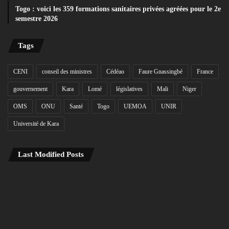
Togo : voici les 359 formations sanitaires privées agréées pour le 2e
semestre 2026
Tags
CENI
conseil des ministres
Cédéao
Faure Gnassingbé
France
gouvernement
Kara
Lomé
législatives
Mali
Niger
OMS
ONU
Santé
Togo
UEMOA
UNIR
Université de Kara
Last Modified Posts