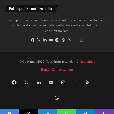
Politique de confidentialité
Cette politique de confidentialité vous informe sur la manière dont sont
traitées les données personnelles collectées sur le site d'information
24heureinfo.com.
Facebook
X
Linkedin
YouTube
Instagram
WhatsApp
RSS
Dailymotion
Suivre
la
chaîne
24heureinfo
© Copyright 2026, Tous droits réservés |
24heureinfos
sur
Home
Contactez-nous
WhatsApp
Facebook
X
Linkedin
YouTube
Instagram
WhatsApp
RSS
Dai
Suivre
la