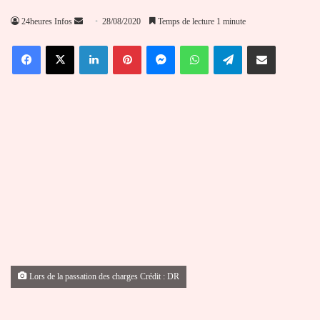
Envoyer
24heures Infos
28/08/2020
Temps de lecture 1 minute
un
Facebook
X
Linkedin
Pinterest
Messenger
WhatsApp
Telegram
Partager par email
courriel
Lors de la passation des charges Crédit : DR