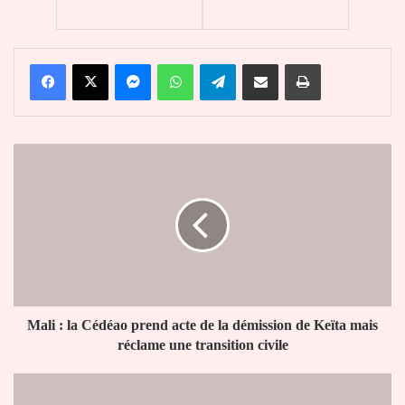
Facebook
X
Messenger
WhatsApp
Telegram
Partager par email
Imprimer
Mali :
la
Cédéao
prend
acte
de
la
démission
de
Keïta
Mali : la Cédéao prend acte de la démission de Keïta mais
mais
réclame une transition civile
réclame
une
CHU
transition
Campus