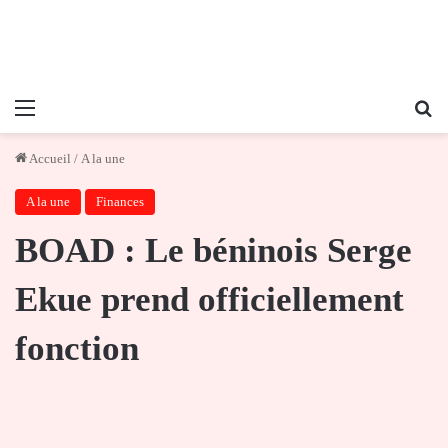
Menu
Re
Accueil
/
A la une
A la une
Finances
BOAD : Le béninois Serge
Ekue prend officiellement
fonction