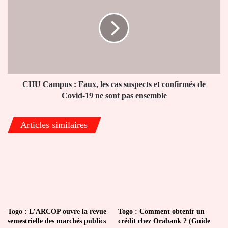
civile
:
Faux,
les
cas
suspects
et
confirmés
de
CHU Campus : Faux, les cas suspects et confirmés de
Covid-
Covid-19 ne sont pas ensemble
19
ne
Articles similaires
sont
pas
ensemble
Togo : L’ARCOP ouvre la revue
Togo : Comment obtenir un
semestrielle des marchés publics
crédit chez Orabank ? (Guide