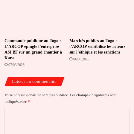
Commande publique au Togo :
Marchés publics au Togo :
L’ARCOP épingle l’entreprise
l’ARCOP sensibilise les acteurs
ASI BF sur un grand chantier à
sur l’éthique et les sanctions
Kara
06/08/2026
07/08/2026
Laisser un commentaire
Votre adresse e-mail ne sera pas publiée.
Les champs obligatoires sont
indiqués avec
*
C
o
m