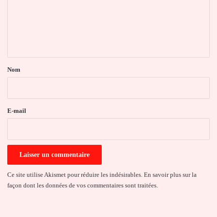
m
e
n
t
a
Nom
i
r
e
E-mail
*
Ce site utilise Akismet pour réduire les indésirables.
En savoir plus sur la
façon dont les données de vos commentaires sont traitées
.