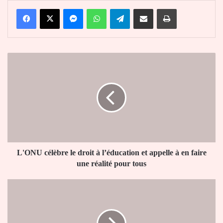
Facebook
X
Messenger
WhatsApp
Telegram
Partager par email
Imprimer
L'ONU
célèbre
le
droit
à
l’éducation
et
appelle
à
en
L'ONU célèbre le droit à l’éducation et appelle à en faire
faire
une réalité pour tous
une
réalité
Togo
pour
:
tous
46e
anniversaire