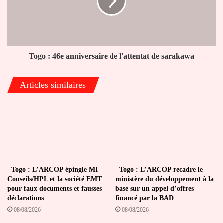
de
l'attentat
de
sarakawa
Togo : 46e anniversaire de l'attentat de sarakawa
Articles similaires
Togo : L’ARCOP épingle MI
Togo : L’ARCOP recadre le
Conseils/HPL et la société EMT
ministère du développement à la
pour faux documents et fausses
base sur un appel d’offres
déclarations
financé par la BAD
08/08/2026
08/08/2026