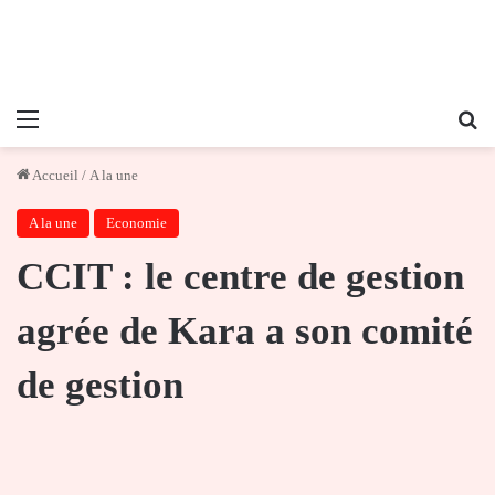
Menu
Re
Accueil
/
A la une
A la une
Economie
CCIT : le centre de gestion
agrée de Kara a son comité
de gestion