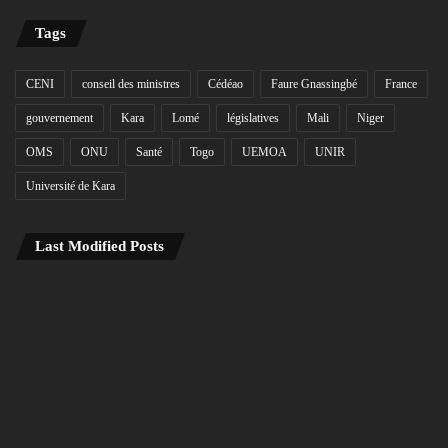
Tags
CENI
conseil des ministres
Cédéao
Faure Gnassingbé
France
gouvernement
Kara
Lomé
législatives
Mali
Niger
OMS
ONU
Santé
Togo
UEMOA
UNIR
Université de Kara
Last Modified Posts