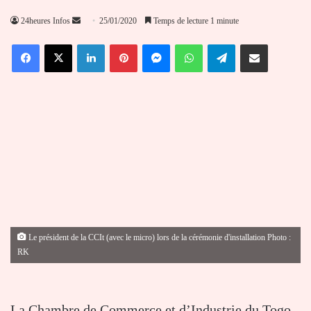
Envoyer
24heures Infos
25/01/2020
Temps de lecture 1 minute
un
Facebook
X
Linkedin
Pinterest
Messenger
WhatsApp
Telegram
Partager par email
courriel
Le président de la CCIt (avec le micro) lors de la cérémonie d'installation Photo :
RK
La Chambre de Commerce et d’Industrie du Togo