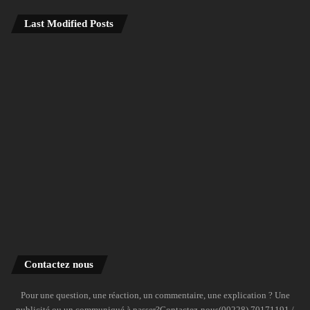
Last Modified Posts
Contactez nous
Pour une question, une réaction, un commentaire, une explication ? Une
publicité ou un communiqué à passer?Contactez-nous(00228) 70171191 /