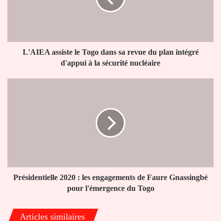
sa
revue
du
plan
intégré
L'AIEA assiste le Togo dans sa revue du plan intégré
d'appui
d'appui à la sécurité nucléaire
à
la
Présidentielle
sécurité
2020
nucléaire
:
les
engagements
de
Faure
Gnassingbé
pour
l'émergence
Présidentielle 2020 : les engagements de Faure Gnassingbé
du
pour l'émergence du Togo
Togo
Articles similaires