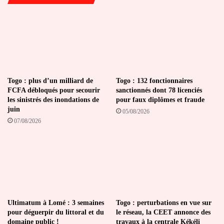
Togo : plus d’un milliard de
Togo : 132 fonctionnaires
FCFA débloqués pour secourir
sanctionnés dont 78 licenciés
les sinistrés des inondations de
pour faux diplômes et fraude
juin
05/08/2026
07/08/2026
Ultimatum à Lomé : 3 semaines
Togo : perturbations en vue sur
pour déguerpir du littoral et du
le réseau, la CEET annonce des
domaine public !
travaux à la centrale Kékéli