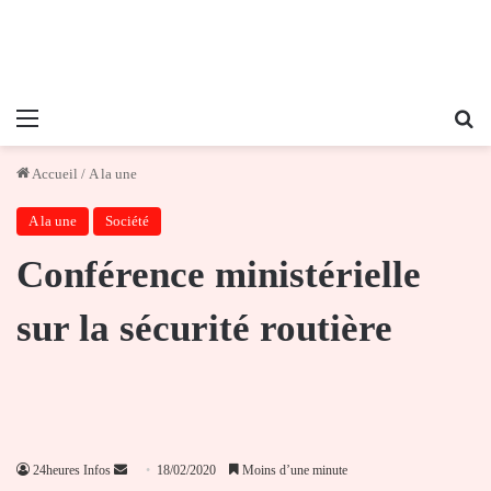
Menu
Re
Accueil
/
A la une
A la une
Société
Conférence ministérielle
sur la sécurité routière
Envoyer
24heures Infos
18/02/2020
Moins d’une minute