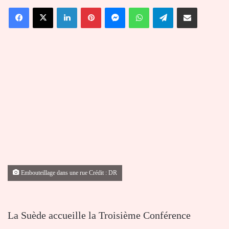
un
Facebook
X
Linkedin
Pinterest
Messenger
WhatsApp
Telegram
Partager par email
courriel
Embouteillage dans une rue Crédit : DR
La Suède accueille la Troisième Conférence