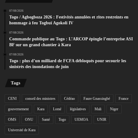
07/08/2026
Togo / Agbogboza 2026 : Festivités annulées et rites restreints en
hommage à feu Togbuï Agokoli IV
07/08/2026
Commande publique au Togo : L’ARCOP épingle l’entreprise ASI
BF sur un grand chantier à Kara
07/08/2026
Togo : plus d’un milliard de FCFA débloqués pour secourir les
sinistrés des inondations de juin
Tags
CENI
conseil des ministres
Cédéao
Faure Gnassingbé
France
gouvernement
Kara
Lomé
législatives
Mali
Niger
OMS
ONU
Santé
Togo
UEMOA
UNIR
Université de Kara