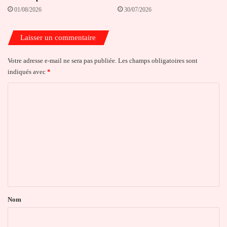
01/08/2026
30/07/2026
Laisser un commentaire
Votre adresse e-mail ne sera pas publiée.
Les champs obligatoires sont
indiqués avec
*
C
o
m
m
e
n
t
a
Nom
i
r