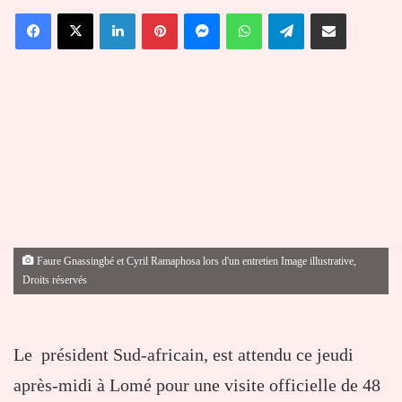
un
Facebook
X
Linkedin
Pinterest
Messenger
WhatsApp
Telegram
Partager par email
courriel
Faure Gnassingbé et Cyril Ramaphosa lors d'un entretien Image illustrative,
Droits réservés
Le président Sud-africain, est attendu ce jeudi
après-midi à Lomé pour une visite officielle de 48