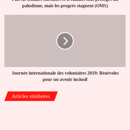
mais
paludisme, mais les progrès stagnent (OMS)
les
progrès
Journée
stagnent
internationale
(OMS)
des
volontaires
2019:
Bénévoles
pour
un
avenir
inclusif
Journée internationale des volontaires 2019: Bénévoles
pour un avenir inclusif
Articles similaires