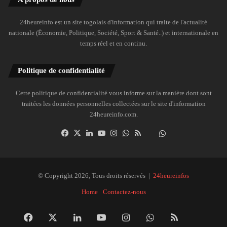
24heureinfo est un site togolais d'information qui traite de l'actualité
nationale (Économie, Politique, Société, Sport & Santé..) et internationale en
temps réel et en continu.
Politique de confidentialité
Cette politique de confidentialité vous informe sur la manière dont sont
traitées les données personnelles collectées sur le site d'information
24heureinfo.com.
Facebook
X
Linkedin
YouTube
Instagram
WhatsApp
RSS
Dailymotion
Suivre
la
chaîne
24heureinfo
© Copyright 2026, Tous droits réservés |
24heureinfos
sur
Home
Contactez-nous
WhatsApp
Facebook
X
Linkedin
YouTube
Instagram
WhatsApp
RSS
Dai