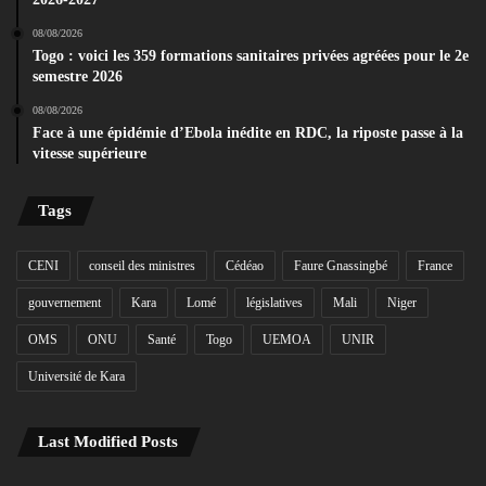
08/08/2026
Togo : voici les 359 formations sanitaires privées agréées pour le 2e
semestre 2026
08/08/2026
Face à une épidémie d’Ebola inédite en RDC, la riposte passe à la
vitesse supérieure
Tags
CENI
conseil des ministres
Cédéao
Faure Gnassingbé
France
gouvernement
Kara
Lomé
législatives
Mali
Niger
OMS
ONU
Santé
Togo
UEMOA
UNIR
Université de Kara
Last Modified Posts