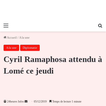
Menu
Re
Accueil
/
A la une
A la une
Diplomatie
Cyril Ramaphosa attendu à
Lomé ce jeudi
Envoyer
24heures Infos
05/12/2019
Temps de lecture 1 minute