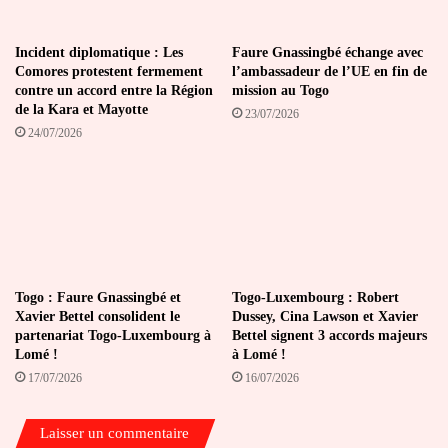
Incident diplomatique : Les
Faure Gnassingbé échange avec
Comores protestent fermement
l’ambassadeur de l’UE en fin de
contre un accord entre la Région
mission au Togo
de la Kara et Mayotte
23/07/2026
24/07/2026
Togo : Faure Gnassingbé et
Togo-Luxembourg : Robert
Xavier Bettel consolident le
Dussey, Cina Lawson et Xavier
partenariat Togo-Luxembourg à
Bettel signent 3 accords majeurs
Lomé !
à Lomé !
17/07/2026
16/07/2026
Laisser un commentaire