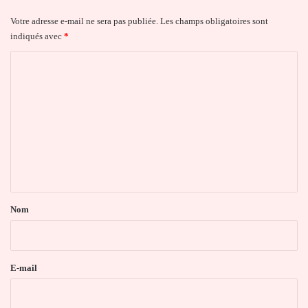
Votre adresse e-mail ne sera pas publiée.
Les champs obligatoires sont
indiqués avec
*
C
o
m
m
e
n
t
a
Nom
i
r
e
E-mail
*