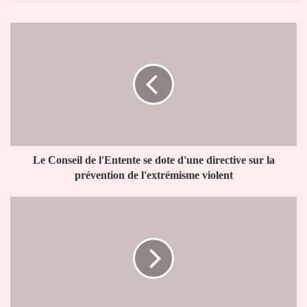
Le
Conseil
de
l'Entente
se
dote
d'une
directive
sur
la
Le Conseil de l'Entente se dote d'une directive sur la
prévention
prévention de l'extrémisme violent
de
l'extrémisme
Togo
violent
:
des
armes
et
munitions
brûlées