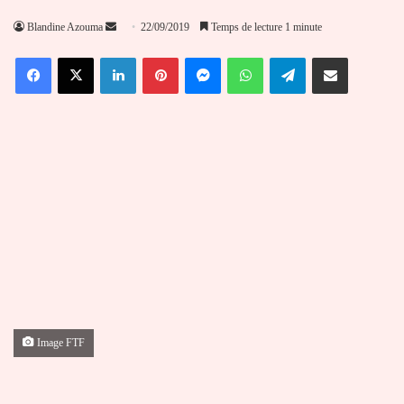
Envoyer
Blandine Azouma
22/09/2019
Temps de lecture 1 minute
un
Facebook
X
Linkedin
Pinterest
Messenger
WhatsApp
Telegram
Partager par email
courriel
Image FTF