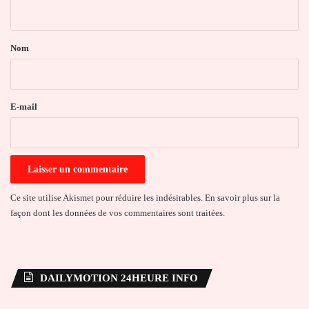
n
t
a
Nom
i
r
e
E-mail
*
Ce site utilise Akismet pour réduire les indésirables.
En savoir plus sur la
façon dont les données de vos commentaires sont traitées
.
DAILYMOTION 24HEURE INFO