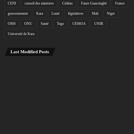
CENI
conseil des ministres
Cédéao
Faure Gnassingbé
France
gouvernement
Kara
Lomé
législatives
Mali
Niger
OMS
ONU
Santé
Togo
UEMOA
UNIR
Université de Kara
Last Modified Posts