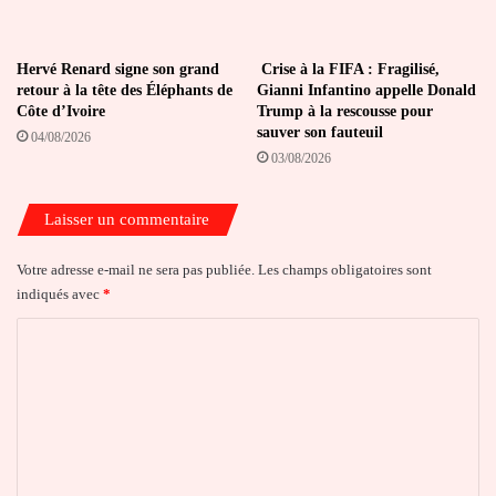
Hervé Renard signe son grand
Crise à la FIFA : Fragilisé,
retour à la tête des Éléphants de
Gianni Infantino appelle Donald
Côte d’Ivoire
Trump à la rescousse pour
sauver son fauteuil
04/08/2026
03/08/2026
Laisser un commentaire
Votre adresse e-mail ne sera pas publiée.
Les champs obligatoires sont
indiqués avec
*
C
o
m
m
e