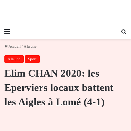
Menu
Re
Accueil
/
A la une
A la une
Sport
Elim CHAN 2020: les
Eperviers locaux battent
les Aigles à Lomé (4-1)