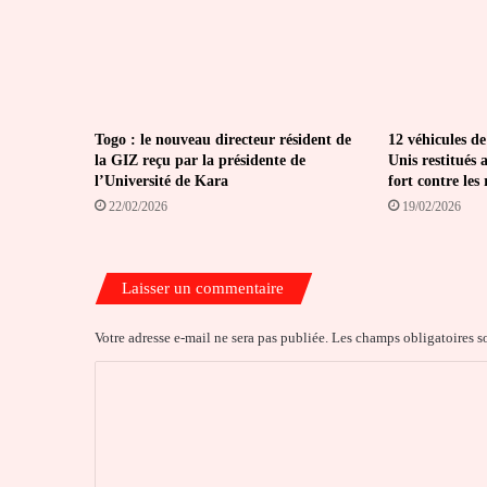
Togo : le nouveau directeur résident de
12 véhicules de
la GIZ reçu par la présidente de
Unis restitués 
l’Université de Kara
fort contre les
22/02/2026
19/02/2026
Laisser un commentaire
Votre adresse e-mail ne sera pas publiée.
Les champs obligatoires s
C
o
m
m