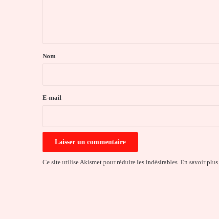
e
n
t
a
Nom
i
r
e
E-mail
*
Ce site utilise Akismet pour réduire les indésirables.
En savoir plus