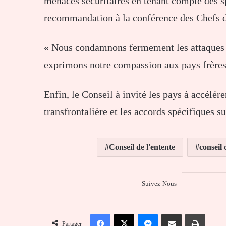
menaces sécuritaires en tenant compte des s
recommandation à la conférence des Chefs d
« Nous condamnons fermement les attaques te
exprimons notre compassion aux pays frères 
Enfin, le Conseil à invité les pays à accélér
transfrontalière et les accords spécifiques su
Conseil de l'entente
conseil 
Suivez-Nous
Facebook
X
Messenger
Partager par email
Imprim
Partager