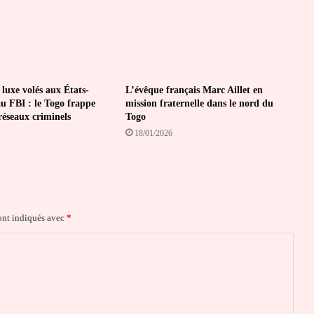
 luxe volés aux États-
L’évêque français Marc Aillet en
au FBI : le Togo frappe
mission fraternelle dans le nord du
 réseaux criminels
Togo
18/01/2026
ont indiqués avec
*