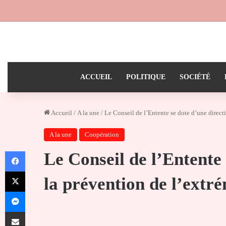
ACCUEIL
POLITIQUE
SOCIÉTÉ
Accueil
/
A la une
/
Le Conseil de l’Entente se dote d’une direct
A la une
Coopération
Facebook
Le Conseil de l’Entente 
X
la prévention de l’extr
Messenger
Partager par email