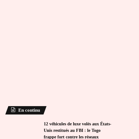
En continu
12 véhicules de luxe volés aux États-
Unis restitués au FBI : le Togo
frappe fort contre les réseaux