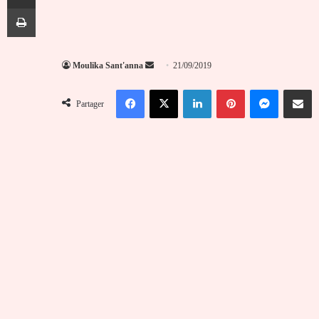
Imprimer
Envoyer
Moulika Sant'anna
21/09/2019
un
Facebook
X
Linkedin
Pinterest
Messenger
Partag
courriel
Partager