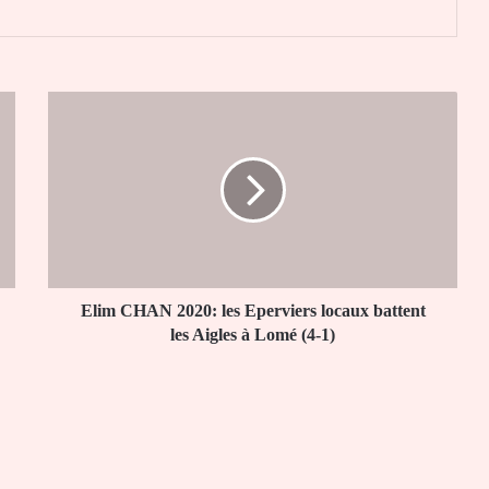
Elim
CHAN
2020:
les
Eperviers
locaux
battent
les
Aigles
à
Elim CHAN 2020: les Eperviers locaux battent
Lomé
les Aigles à Lomé (4-1)
(4-
1)