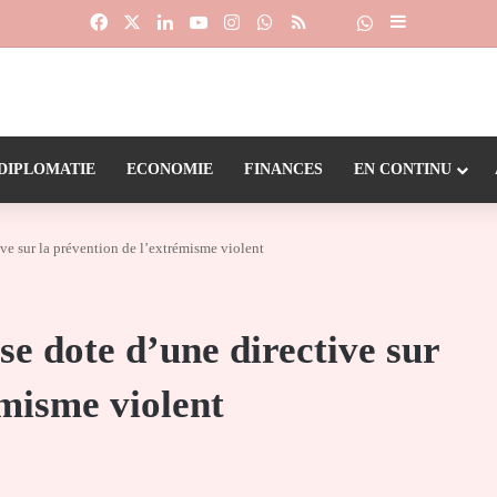
Facebook
X
Linkedin
YouTube
Instagram
WhatsApp
RSS
Suivre la chaîne
Dailymotion
Sidebar (barr
DIPLOMATIE
ECONOMIE
FINANCES
EN CONTINU
ive sur la prévention de l’extrémisme violent
se dote d’une directive sur
émisme violent