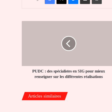
PUDC
:
des
spécialistes
en
SIG
pour
mieux
renseigner
sur
PUDC : des spécialistes en SIG pour mieux
les
renseigner sur les différentes réalisations
différentes
réalisations
Articles similaires