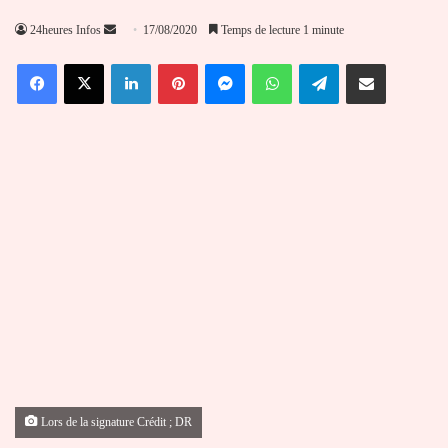
Envoyer
24heures Infos
17/08/2020
Temps de lecture 1 minute
un
Facebook
X
Linkedin
Pinterest
Messenger
WhatsApp
Telegram
Partager par email
courriel
Lors de la signature Crédit ; DR