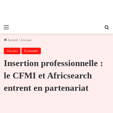
Menu
Re
Accueil
/
A la une
A la une
Economie
Insertion professionnelle :
le CFMI et Africsearch
entrent en partenariat