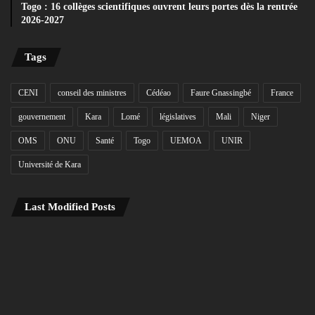
Togo : 16 collèges scientifiques ouvrent leurs portes dès la rentrée
2026-2027
Tags
CENI
conseil des ministres
Cédéao
Faure Gnassingbé
France
gouvernement
Kara
Lomé
législatives
Mali
Niger
OMS
ONU
Santé
Togo
UEMOA
UNIR
Université de Kara
Last Modified Posts