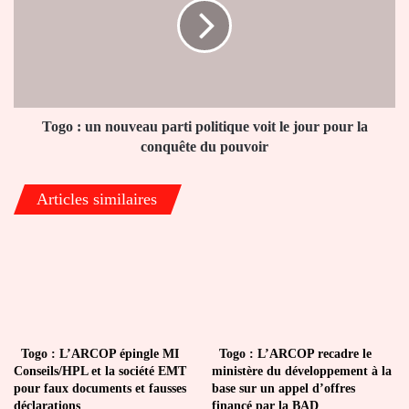
nouveau
parti
politique
voit
le
jour
pour
Togo : un nouveau parti politique voit le jour pour la
la
conquête du pouvoir
conquête
du
Articles similaires
pouvoir
Togo : L’ARCOP épingle MI
Togo : L’ARCOP recadre le
Conseils/HPL et la société EMT
ministère du développement à la
pour faux documents et fausses
base sur un appel d’offres
déclarations
financé par la BAD