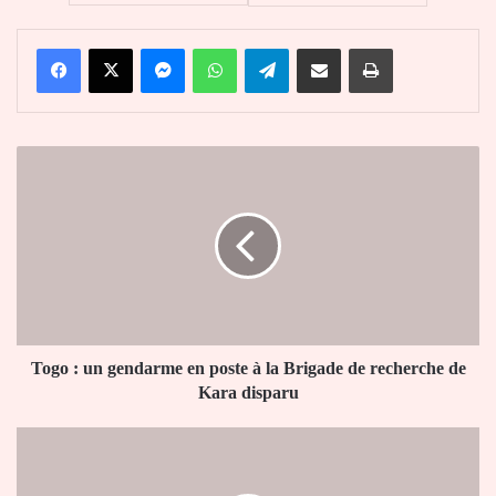
Facebook
X
Messenger
WhatsApp
Telegram
Partager par email
Imprimer
Togo
:
un
gendarme
en
poste
à
la
Brigade
de
Togo : un gendarme en poste à la Brigade de recherche de
recherche
Kara disparu
de
Kara
Togo
disparu
:
un