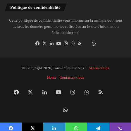
Politique de confidentialité
Cette politique de confidentialité vous informe sur la manière dont sont
traitées les données personnelles collectées sur le site d'information
24heureinfo.com.
Facebook
X
Linkedin
YouTube
Instagram
WhatsApp
RSS
Dailymotion
Suivre
la
chaîne
24heureinfo
© Copyright 2026, Tous droits réservés |
24heureinfos
sur
Home
Contactez-nous
WhatsApp
Facebook
X
Linkedin
YouTube
Instagram
WhatsApp
RSS
Dai
Suivre
la