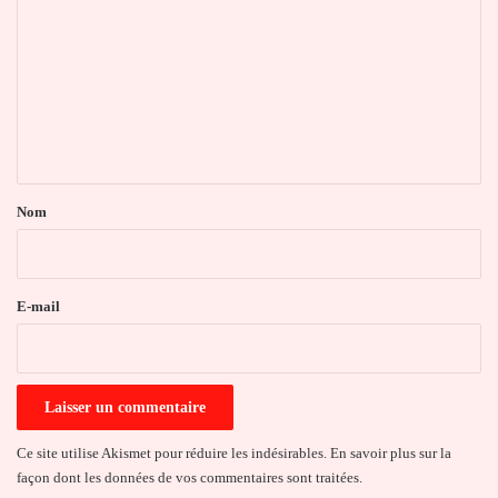
o
m
m
e
n
t
a
Nom
i
r
e
E-mail
*
Ce site utilise Akismet pour réduire les indésirables.
En savoir plus sur la
façon dont les données de vos commentaires sont traitées
.