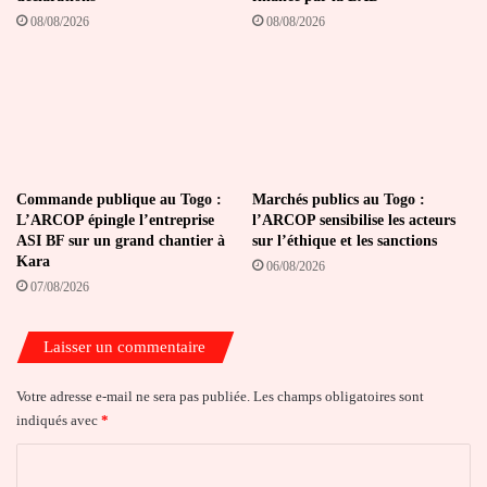
08/08/2026
08/08/2026
Commande publique au Togo :
Marchés publics au Togo :
L’ARCOP épingle l’entreprise
l’ARCOP sensibilise les acteurs
ASI BF sur un grand chantier à
sur l’éthique et les sanctions
Kara
06/08/2026
07/08/2026
Laisser un commentaire
Votre adresse e-mail ne sera pas publiée.
Les champs obligatoires sont
indiqués avec
*
C