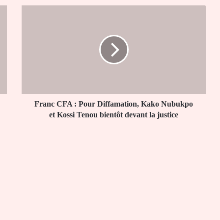
Franc
CFA
:
Pour
Diffamation,
Kako
Nubukpo
et
Kossi
Tenou
Franc CFA : Pour Diffamation, Kako Nubukpo
bientôt
et Kossi Tenou bientôt devant la justice
devant
la
justice