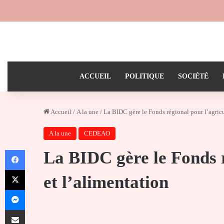
ACCUEIL
POLITIQUE
SOCIÉTÉ
Accueil
/
A la une
/
La BIDC gère le Fonds régional pour l’agricu
A la une
CEDEAO
Facebook
La BIDC gère le Fonds r
X
et l’alimentation
Messenger
Partager par email