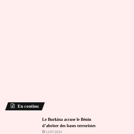
En continu
Le Burkina accuse le Bénin
d’abriter des bases terroristes
12/07/2024