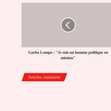
Garba
Lompo
:
"Je
suis
un
homme
politique
en
mission"
Garba Lompo : "Je suis un homme politique en
mission"
Articles similaires