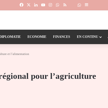
Facebook
X
Linkedin
YouTube
Instagram
WhatsApp
RSS
Suivre la chaîne
Dailymotion
Sidebar (barr
DIPLOMATIE
ECONOMIE
FINANCES
EN CONTINU
lture et l’alimentation
égional pour l’agriculture