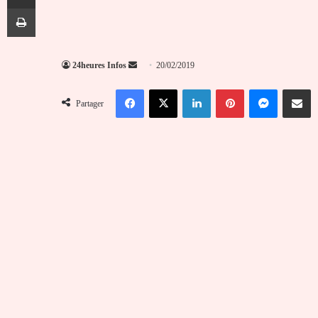
Imprimer
Envoyer
24heures Infos
20/02/2019
un
Facebook
X
Linkedin
Pinterest
Messenger
Partag
courriel
Partager