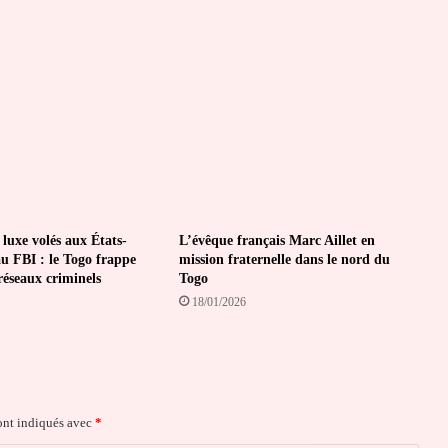
 luxe volés aux États-
L’évêque français Marc Aillet en
au FBI : le Togo frappe
mission fraternelle dans le nord du
 réseaux criminels
Togo
18/01/2026
ont indiqués avec
*