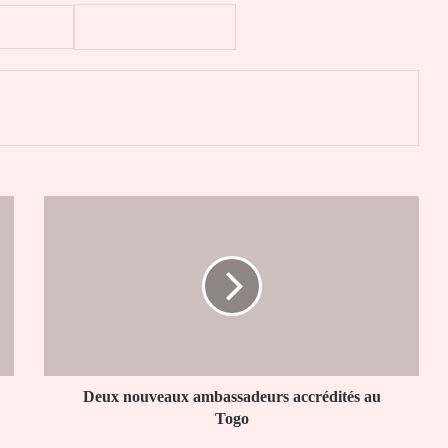
er
Deux
nouveaux
ambassadeurs
accrédités
au
Togo
Deux nouveaux ambassadeurs accrédités au
Togo