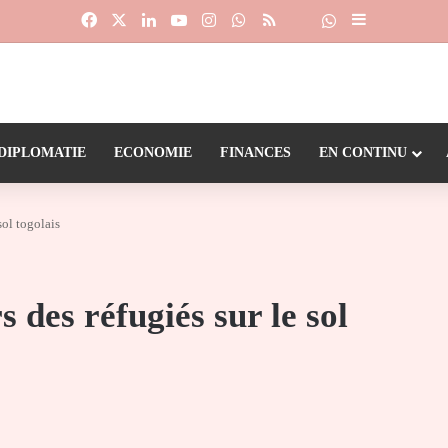
Facebook
X
Linkedin
YouTube
Instagram
WhatsApp
RSS
Suivre la chaîne
Dailymotion
Sidebar (barr
DIPLOMATIE
ECONOMIE
FINANCES
EN CONTINU
sol togolais
 des réfugiés sur le sol