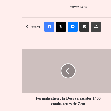
Suivez-Nous
Facebook
X
Messenger
Partager par email
Imprim
Partager
Formalisation
:
la
Dosi
va
assister
1400
conducteurs
de
Zem
Formalisation : la Dosi va assister 1400
conducteurs de Zem