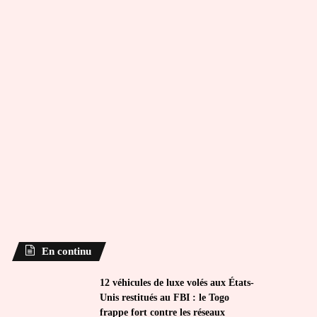
En continu
12 véhicules de luxe volés aux États-
Unis restitués au FBI : le Togo
frappe fort contre les réseaux