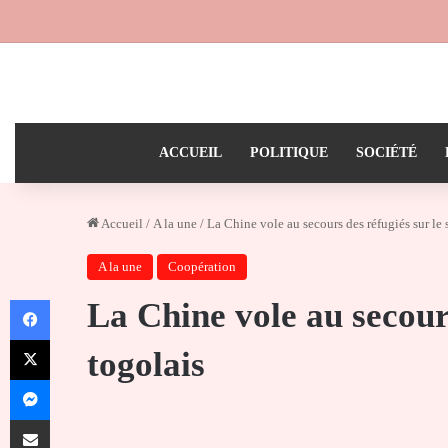
ACCUEIL
POLITIQUE
SOCIÉTÉ
Accueil
/
A la une
/
La Chine vole au secours des réfugiés sur le 
A la une
Coopération
Facebook
La Chine vole au secours
X
togolais
Messenger
Partager par email