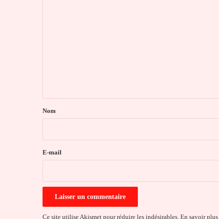
C
o
m
m
e
n
t
a
Nom
i
r
e
E-mail
*
Ce site utilise Akismet pour réduire les indésirables.
En savoir plus