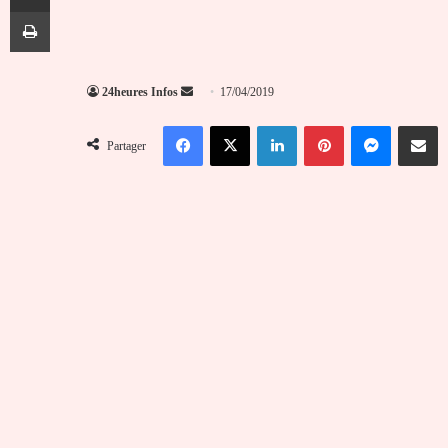
Imprimer
Envoyer
24heures Infos
17/04/2019
un
Facebook
X
Linkedin
Pinterest
Messenger
Partag
courriel
Partager