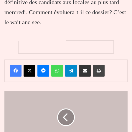
définitive des candidats aux locales au plus tard
mercredi. Comment évoluera-t-il ce dossier? C’est
le wait and see.
Facebook
X
Messenger
WhatsApp
Telegram
Partager par email
Imprimer
Santé
:
Des
CMS
modernes
à
Vakpossito