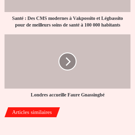
et
Légbassito
pour
Santé : Des CMS modernes à Vakpossito et Légbassito
de
pour de meilleurs soins de santé à 100 000 habitants
meilleurs
soins
Londres
de
accueille
santé
Faure
à
Gnassingbé
100
000
habitants
Londres accueille Faure Gnassingbé
Articles similaires