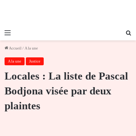
Menu
Re
Accueil
/
A la une
A la une
Justice
Locales : La liste de Pascal
Bodjona visée par deux
plaintes