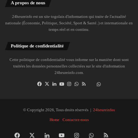
A propos de nous
24heureinfo est un site togolais d'information qui traite de l'actualité
nationale (Économie, Politique, Société, Sport & Santé..) et internationale en
temps réel et en continu.
Politique de confidentialité
Cette politique de confidentialité vous informe sur la manière dont sont
traitées les données personnelles collectées sur le site d'information
24heureinfo.com.
Facebook
X
Linkedin
YouTube
Instagram
WhatsApp
RSS
Dailymotion
Suivre
la
chaîne
24heureinfo
© Copyright 2026, Tous droits réservés |
24heureinfos
sur
Home
Contactez-nous
WhatsApp
Facebook
X
Linkedin
YouTube
Instagram
WhatsApp
RSS
Dai