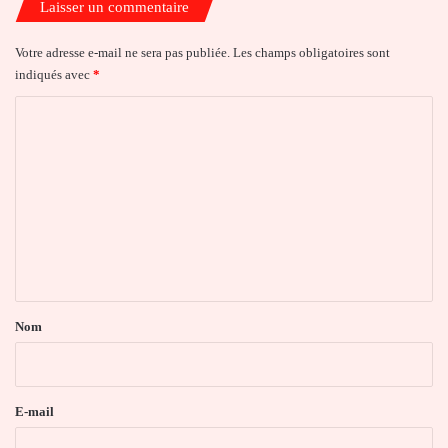
Laisser un commentaire
Votre adresse e-mail ne sera pas publiée.
Les champs obligatoires sont
indiqués avec
*
C
o
m
m
e
n
t
a
Nom
i
r
e
E-mail
*