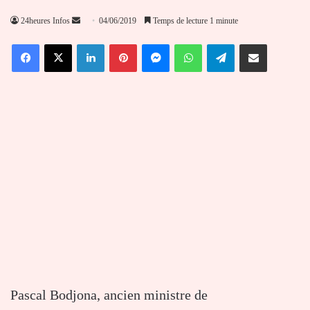
Envoyer
24heures Infos
04/06/2019
Temps de lecture 1 minute
un
Facebook
X
Linkedin
Pinterest
Messenger
WhatsApp
Telegram
Partager par email
courriel
Pascal Bodjona, ancien ministre de