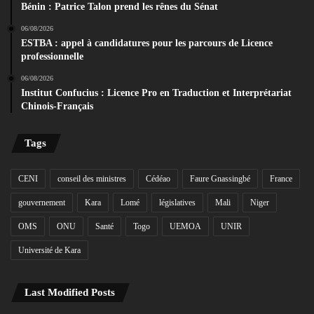
Bénin : Patrice Talon prend les rênes du Sénat
06/08/2026
ESTBA : appel à candidatures pour les parcours de Licence
professionnelle
06/08/2026
Institut Confucius : Licence Pro en Traduction et Interprétariat
Chinois-Français
Tags
CENI
conseil des ministres
Cédéao
Faure Gnassingbé
France
gouvernement
Kara
Lomé
législatives
Mali
Niger
OMS
ONU
Santé
Togo
UEMOA
UNIR
Université de Kara
Last Modified Posts