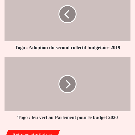
Adoption
du
second
collectif
budgétaire
2019
Togo : Adoption du second collectif budgétaire 2019
Togo
:
feu
vert
au
Parlement
pour
le
budget
2020
Togo : feu vert au Parlement pour le budget 2020
Articles similaires