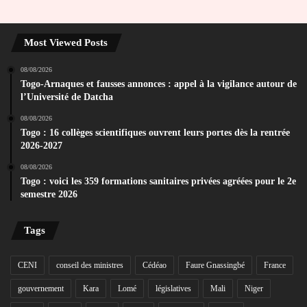
Most Viewed Posts
08/08/2026
Togo-Arnaques et fausses annonces : appel à la vigilance autour de
l’Université de Datcha
08/08/2026
Togo : 16 collèges scientifiques ouvrent leurs portes dès la rentrée
2026-2027
08/08/2026
Togo : voici les 359 formations sanitaires privées agréées pour le 2e
semestre 2026
Tags
CENI
conseil des ministres
Cédéao
Faure Gnassingbé
France
gouvernement
Kara
Lomé
législatives
Mali
Niger