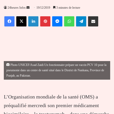
Envoyer
24heures Infos
19/12/2019
3 minutes de lecture
un
Facebook
X
Linkedin
Pinterest
Messenger
WhatsApp
Telegram
Partager par email
courriel
Photo UNICEF/Asad Zaidi Un fonctionnaire prépare un vaccin PCV 10 pour la
pneumonie dans un centre de santé situé dans le District de Nankana, Province de
Punjab, au Pakistan.
L’Organisation mondiale de la santé (OMS) a
préqualifié mercredi son premier médicament