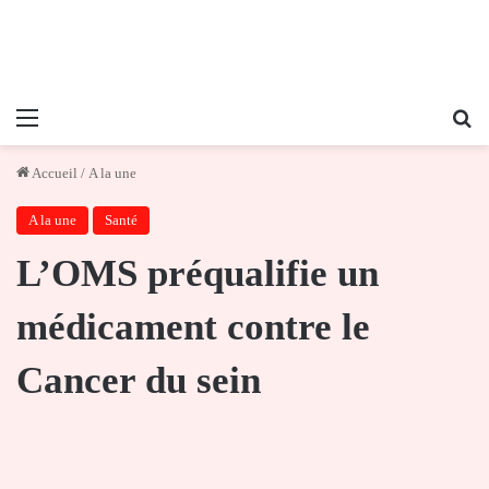
Menu
Re
Accueil
/
A la une
A la une
Santé
L’OMS préqualifie un
médicament contre le
Cancer du sein