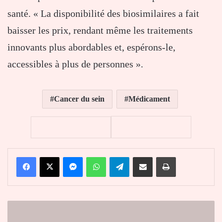
santé. « La disponibilité des biosimilaires a fait
baisser les prix, rendant même les traitements
innovants plus abordables et, espérons-le,
accessibles à plus de personnes ».
Cancer du sein
Médicament
Facebook
X
Messenger
WhatsApp
Telegram
Partager par email
Imprimer
Togo
: