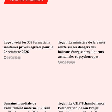
Togo : voici les 359 formations
Togo : Le ministère de la Santé
sanitaires privées agréées pour le
alerte sur les dangers des
2e semestre 2026
boissons énergisantes, liqueurs
artisanales et psychotropes
08/08/2026
05/08/2026
Semaine mondiale de
Togo : Le CHP Tchamba lance
l’allaitement maternel : « Bien
l’élaboration de son Projet