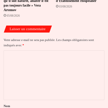
qu’il soit naturel, allaiter n’est
d’Établissement Hospitalier
pas toujours facile » Vera
03/08/2026
Artemov
05/08/2026
Laisser un commentaire
Votre adresse e-mail ne sera pas publiée.
Les champs obligatoires sont
indiqués avec
*
C
o
m
m
e
n
t
a
Nom