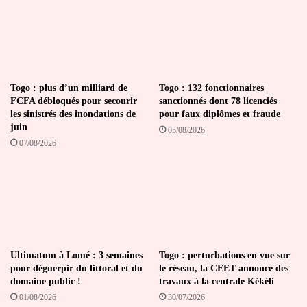
Togo : plus d’un milliard de
Togo : 132 fonctionnaires
FCFA débloqués pour secourir
sanctionnés dont 78 licenciés
les sinistrés des inondations de
pour faux diplômes et fraude
juin
05/08/2026
07/08/2026
Ultimatum à Lomé : 3 semaines
Togo : perturbations en vue sur
pour déguerpir du littoral et du
le réseau, la CEET annonce des
domaine public !
travaux à la centrale Kékéli
01/08/2026
30/07/2026