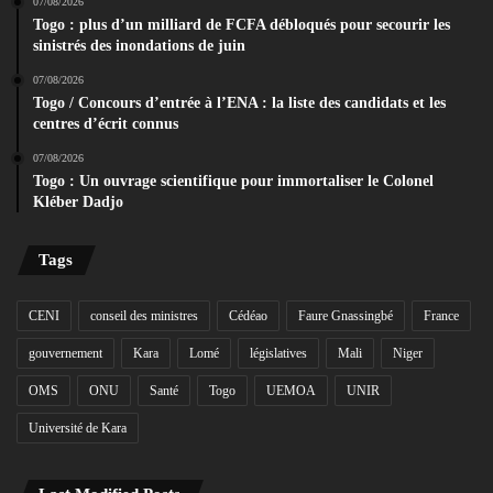
07/08/2026
Togo : plus d’un milliard de FCFA débloqués pour secourir les
sinistrés des inondations de juin
07/08/2026
Togo / Concours d’entrée à l’ENA : la liste des candidats et les
centres d’écrit connus
07/08/2026
Togo : Un ouvrage scientifique pour immortaliser le Colonel
Kléber Dadjo
Tags
CENI
conseil des ministres
Cédéao
Faure Gnassingbé
France
gouvernement
Kara
Lomé
législatives
Mali
Niger
OMS
ONU
Santé
Togo
UEMOA
UNIR
Université de Kara