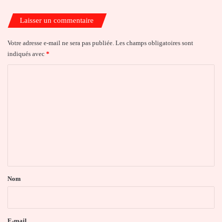
Laisser un commentaire
Votre adresse e-mail ne sera pas publiée.
Les champs obligatoires sont
indiqués avec
*
C
o
m
m
e
n
t
a
Nom
i
r
e
E-mail