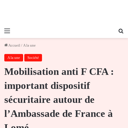
Menu
Re
Accueil
/
A la une
A la une
Société
Mobilisation anti F CFA :
important dispositif
sécuritaire autour de
l’Ambassade de France à
Lomé