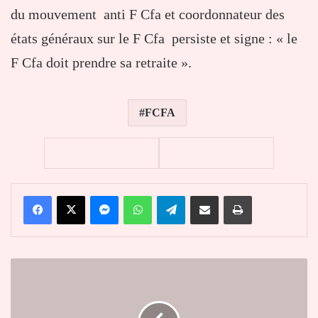
du mouvement anti F Cfa et coordonnateur des
états généraux sur le F Cfa persiste et signe : « le
F Cfa doit prendre sa retraite ».
FCFA
Facebook
X
Messenger
WhatsApp
Telegram
Partager par email
Imprimer
Le
CCM-
Togo
a