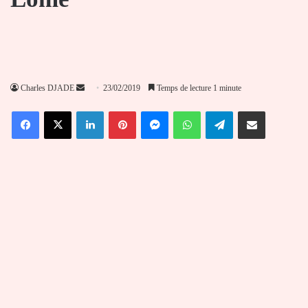
Envoyer
Charles DJADE
23/02/2019
Temps de lecture 1 minute
un
Facebook
X
Linkedin
Pinterest
Messenger
WhatsApp
Telegram
Partager par email
courriel