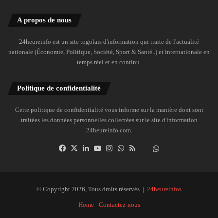
A propos de nous
24heureinfo est un site togolais d'information qui traite de l'actualité
nationale (Économie, Politique, Société, Sport & Santé..) et internationale en
temps réel et en continu.
Politique de confidentialité
Cette politique de confidentialité vous informe sur la manière dont sont
traitées les données personnelles collectées sur le site d'information
24heureinfo.com.
Facebook
X
Linkedin
YouTube
Instagram
WhatsApp
RSS
Dailymotion
Suivre
la
chaîne
24heureinfo
© Copyright 2026, Tous droits réservés |
24heureinfos
sur
Home
Contactez-nous
WhatsApp