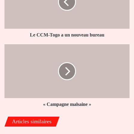
un
nouveau
bureau
Le CCM-Togo a un nouveau bureau
«
Campagne
malsaine
»
« Campagne malsaine »
Articles similaires