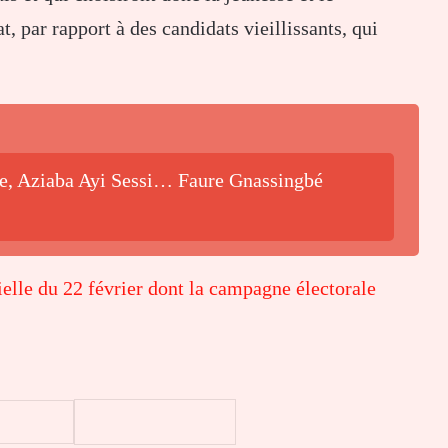
 par rapport à des candidats vieillissants, qui
be, Aziaba Ayi Sessi… Faure Gnassingbé
ielle du 22 février dont la campagne électorale