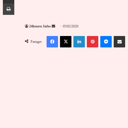
Imprimer
Envoyer
24heures Infos
05/02/2020
un
Facebook
X
Linkedin
Pinterest
Messenger
Partag
courriel
Partager