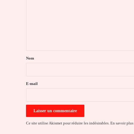
o
m
m
e
n
t
a
Nom
i
r
e
E-mail
*
Ce site utilise Akismet pour réduire les indésirables.
En savoir plus