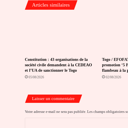
Articles similaires
Constitution : 43 organisations de la
Togo / EFOFAT
société civile demandent à la CEDEAO
promotion ‘5 Fé
et l’UA de sanctionner le Togo
flambeau à la 
05/08/2026
02/08/2026
Laisser un commentaire
Votre adresse e-mail ne sera pas publiée.
Les champs obligatoires s
C