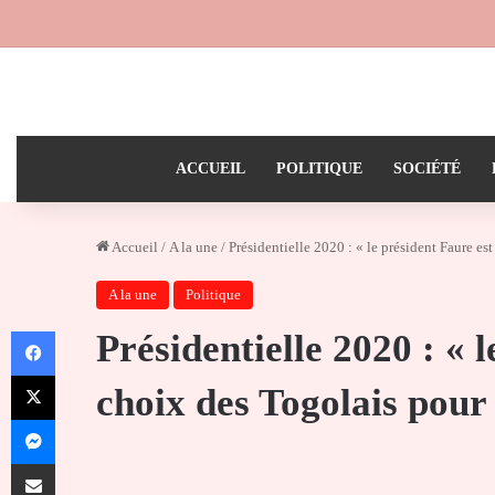
ACCUEIL
POLITIQUE
SOCIÉTÉ
Accueil
/
A la une
/
Présidentielle 2020 : « le président Faure es
A la une
Politique
Facebook
Présidentielle 2020 : « l
X
choix des Togolais pour 
Messenger
Partager par email