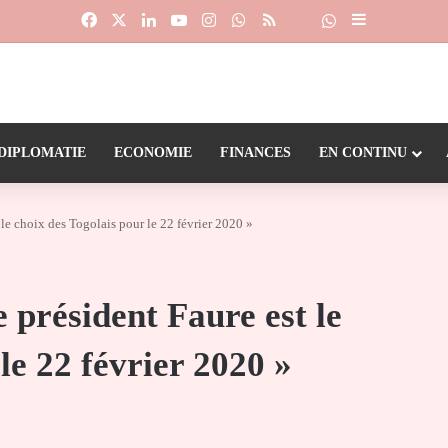
Facebook
X
Linkedin
YouTube
Instagram
WhatsApp
RSS
Suivre la chaîne
Dailymotion
Sidebar (barr
DIPLOMATIE
ECONOMIE
FINANCES
EN CONTINU
t le choix des Togolais pour le 22 février 2020 »
e président Faure est le
le 22 février 2020 »