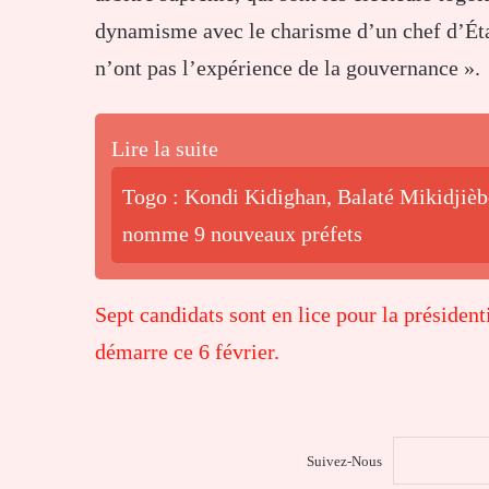
dynamisme avec le charisme d’un chef d’État,
n’ont pas l’expérience de la gouvernance ».
Lire la suite
Togo : Kondi Kidighan, Balaté Mikidjiè
nomme 9 nouveaux préfets
Sept candidats sont en lice pour la président
démarre ce 6 février.
Suivez-Nous