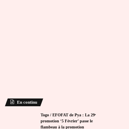
En continu
Togo / EFOFAT de Pya : La 29ᵉ
promotion ‘5 Février’ passe le
flambeau à la promotion