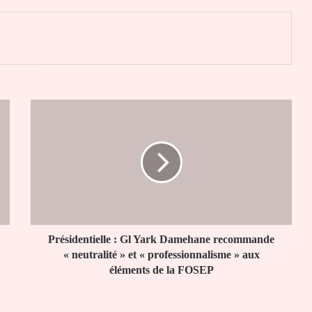
er
Présidentielle
:
Gl
Yark
Damehane
recommande
«
neutralité
»
et
Présidentielle : Gl Yark Damehane recommande
«
« neutralité » et « professionnalisme » aux
professionnalisme
éléments de la FOSEP
»
aux
éléments