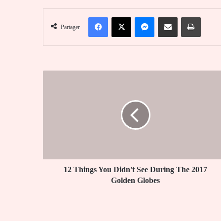
Facebook
X
Messenger
Partager par email
Imprim
Partager
12
Things
You
Didn't
See
During
The
2017
Golden
Globes
12 Things You Didn't See During The 2017
Golden Globes