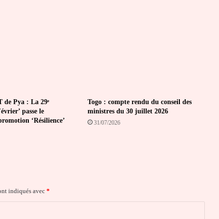
de
la
FOSEP
 de Pya : La 29ᵉ
Togo : compte rendu du conseil des
vrier’ passe le
ministres du 30 juillet 2026
promotion ‘Résilience’
31/07/2026
ont indiqués avec
*