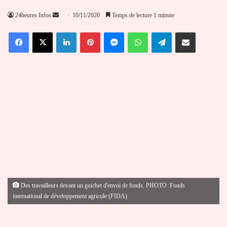
Envoyer
24heures Infos
10/11/2020
Temps de lecture 1 minute
un
Facebook
X
Linkedin
Pinterest
Messenger
WhatsApp
Telegram
Partager par email
courriel
Des travailleurs devant un guichet d'envoi de fonds. PHOTO :Fonds
international de développement agricole (FIDA)