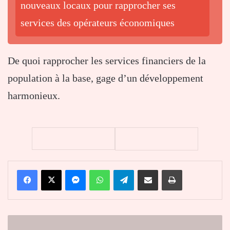
nouveaux locaux pour rapprocher ses
services des opérateurs économiques
De quoi rapprocher les services financiers de la
population à la base, gage d’un développement
harmonieux.
Facebook
X
Messenger
WhatsApp
Telegram
Partager par email
Imprimer
Réformes,