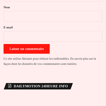
a
Nom
i
r
e
E-mail
*
Ce site utilise Akismet pour réduire les indésirables.
En savoir plus sur la
façon dont les données de vos commentaires sont traitées
.
DAILYMOTION 24HEURE INFO