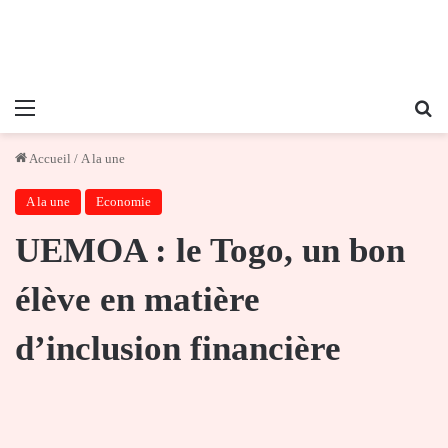
Menu
Re
Accueil
/
A la une
A la une
Economie
UEMOA : le Togo, un bon
élève en matière
d’inclusion financière