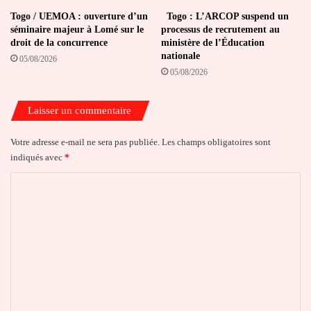
Togo / UEMOA : ouverture d’un
Togo : L’ARCOP suspend un
séminaire majeur à Lomé sur le
processus de recrutement au
droit de la concurrence
ministère de l’Éducation
nationale
05/08/2026
05/08/2026
Laisser un commentaire
Votre adresse e-mail ne sera pas publiée.
Les champs obligatoires sont
indiqués avec
*
C
o
m
m
e
n
t