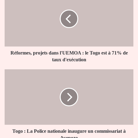
projets
dans
l'UEMOA
:
le
Togo
est
à
71%
Réformes, projets dans l'UEMOA : le Togo est à 71% de
de
taux d'exécution
taux
d'exécution
Togo
:
La
Police
nationale
inaugure
un
commissariat
à
Avepozo
Togo : La Police nationale inaugure un commissariat à
Avepozo