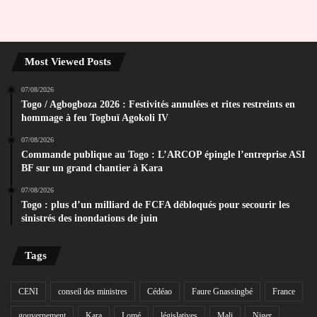
Most Viewed Posts
07/08/2026
Togo / Agbogboza 2026 : Festivités annulées et rites restreints en
hommage à feu Togbuï Agokoli IV
07/08/2026
Commande publique au Togo : L’ARCOP épingle l’entreprise ASI
BF sur un grand chantier à Kara
07/08/2026
Togo : plus d’un milliard de FCFA débloqués pour secourir les
sinistrés des inondations de juin
Tags
CENI
conseil des ministres
Cédéao
Faure Gnassingbé
France
gouvernement
Kara
Lomé
législatives
Mali
Niger