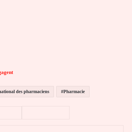
gagent
national des pharmaciens
Pharmacie
er