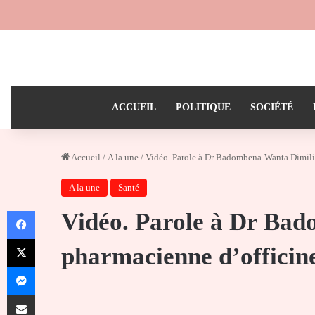
ACCUEIL
POLITIQUE
SOCIÉTÉ
Accueil
/
A la une
/
Vidéo. Parole à Dr Badombena-Wanta Dimili
A la une
Santé
Facebook
Vidéo. Parole à Dr Ba
X
pharmacienne d’officin
Messenger
Partager par email