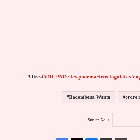
A lire-
ODD, PND : les pharmaciens togolais s’en
Badombena-Wanta
ordre 
Suivez-Nous
Facebook
X
Messenger
Partager par email
Imprim