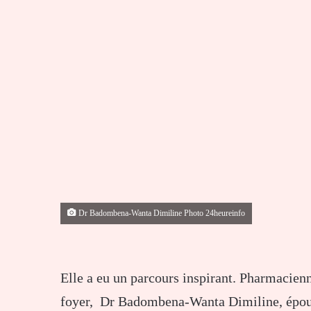
Dr Badombena-Wanta Dimiline Photo 24heureinfo
Elle a eu un parcours inspirant. Pharmacien
foyer, Dr Badombena-Wanta Dimiline, épous