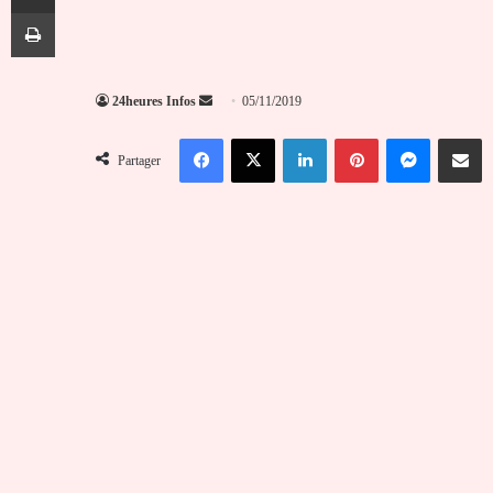
Imprimer
Envoyer
24heures Infos
05/11/2019
un
Facebook
X
Linkedin
Pinterest
Messenger
Partag
courriel
Partager