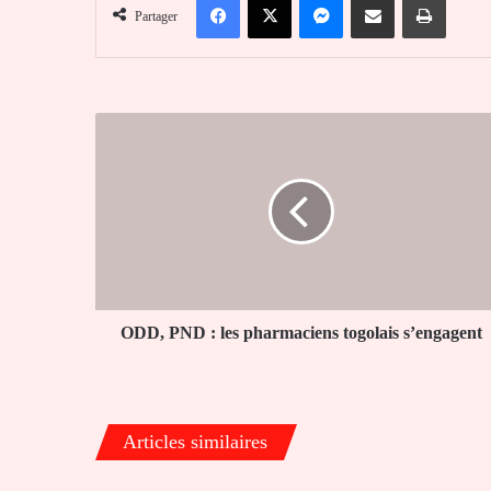
Partager
ODD,
PND
:
les
pharmaciens
togolais
s’engagent
ODD, PND : les pharmaciens togolais s’engagent
Articles similaires