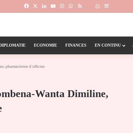
Facebook
X
Linkedin
YouTube
Instagram
WhatsApp
RSS
Suivre la chaîne
Dailymotion
Sidebar (barr
DIPLOMATIE
ECONOMIE
FINANCES
EN CONTINU
ne, pharmacienne d’officine
dombena-Wanta Dimiline,
e