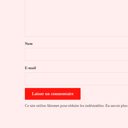
m
e
n
t
a
Nom
i
r
e
E-mail
*
Ce site utilise Akismet pour réduire les indésirables.
En savoir plus