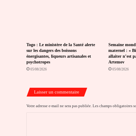
Togo : Le ministère de la Santé alerte
Semaine mondia
sur les dangers des boissons
maternel : « Bi
énergisantes, liqueurs artisanales et
allaiter n’est 
psychotropes
Artemov
05/08/2026
05/08/2026
Laisser un commentaire
Votre adresse e-mail ne sera pas publiée.
Les champs obligatoires s
C
o
m