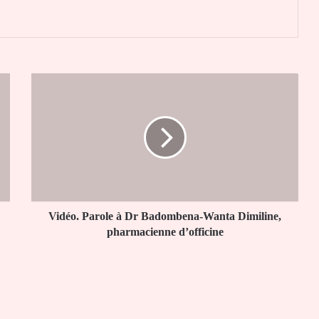
Vidéo.
Parole
à
Dr
Badombena-
Wanta
Dimiline,
pharmacienne
d’officine
Vidéo. Parole à Dr Badombena-Wanta Dimiline,
pharmacienne d’officine