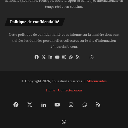
nationale (Économie, Politique, Société, Sport & Santé..) et internationale en
temps réel et en continu.
Politique de confidentialité
Cette politique de confidentialité vous informe sur la manière dont sont
traitées les données personnelles collectées sur le site d'information
24heureinfo.com.
Facebook
X
Linkedin
YouTube
Instagram
WhatsApp
RSS
Dailymotion
Suivre
la
chaîne
24heureinfo
© Copyright 2026, Tous droits réservés |
24heureinfos
sur
Home
Contactez-nous
WhatsApp
Facebook
X
Linkedin
YouTube
Instagram
WhatsApp
RSS
Dai
Suivre