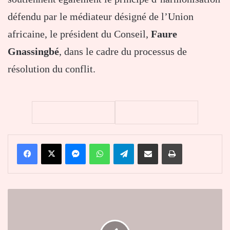
défendu par le médiateur désigné de l’Union
africaine, le président du Conseil,
Faure
Gnassingbé
, dans le cadre du processus de
résolution du conflit.
Facebook
X
Messenger
WhatsApp
Telegram
Partager par email
Imprimer
BEPC
2026
au
Bénin