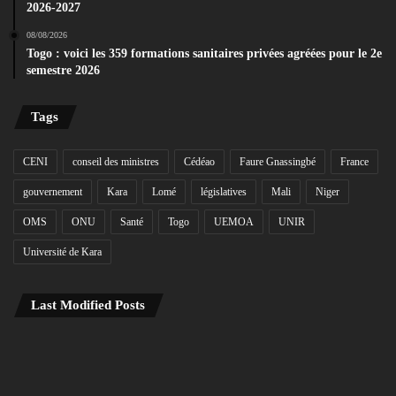
2026-2027
08/08/2026
Togo : voici les 359 formations sanitaires privées agréées pour le 2e
semestre 2026
Tags
CENI
conseil des ministres
Cédéao
Faure Gnassingbé
France
gouvernement
Kara
Lomé
législatives
Mali
Niger
OMS
ONU
Santé
Togo
UEMOA
UNIR
Université de Kara
Last Modified Posts