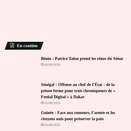
En continu
Bénin : Patrice Talon prend les rênes du Sénat
06/08/2026
Sénégal : Offense au chef de l’État : de la
prison ferme pour trois chroniqueurs de «
Feeñal Digital » à Dakar
05/08/2026
Guinée : Face aux rumeurs, l’armée et les
citoyens unis pour préserver la paix
04/08/2026