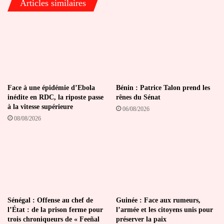
Articles similaires
12
juin
2026
Face à une épidémie d’Ebola
Bénin : Patrice Talon prend les
inédite en RDC, la riposte passe
rênes du Sénat
à la vitesse supérieure
06/08/2026
08/08/2026
Sénégal : Offense au chef de
Guinée : Face aux rumeurs,
l’État : de la prison ferme pour
l’armée et les citoyens unis pour
trois chroniqueurs de « Feeñal
préserver la paix