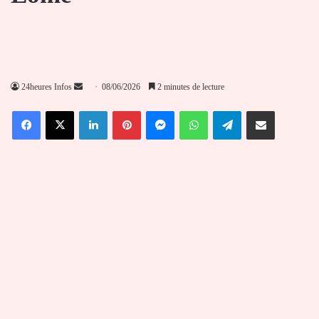
Envoyer
24heures Infos
08/06/2026
2 minutes de lecture
un
Facebook
X
Linkedin
Pinterest
Messenger
WhatsApp
Telegram
Partager par email
courriel