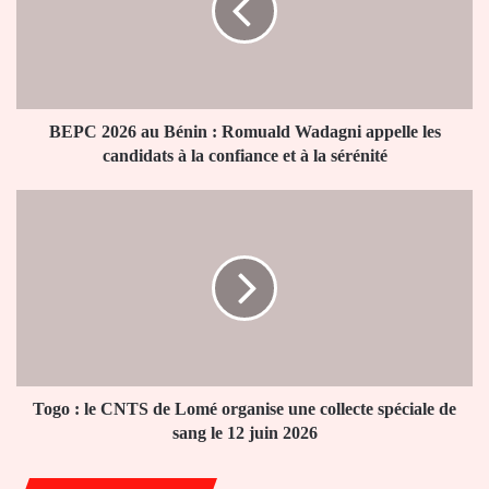
:
Romuald
Wadagni
appelle
les
candidats
BEPC 2026 au Bénin : Romuald Wadagni appelle les
à
candidats à la confiance et à la sérénité
la
confiance
Togo
et
:
à
le
la
CNTS
sérénité
de
Lomé
organise
une
collecte
spéciale
Togo : le CNTS de Lomé organise une collecte spéciale de
de
sang le 12 juin 2026
sang
le