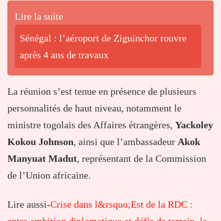
Lire la suite
Sénégal : l’aéroport de Ziguinchor rouvre
après 4 ans de travaux
La réunion s’est tenue en présence de plusieurs
personnalités de haut niveau, notamment le
ministre togolais des Affaires étrangères,
Yackoley
Kokou Johnson
, ainsi que l’ambassadeur
Akok
Manyuat Madut
, représentant de la Commission
de l’Union africaine.
Lire aussi-
Crise dans l&rsquo;Est de la RDC :
entre ambition diplomatique et défis de terrain, la