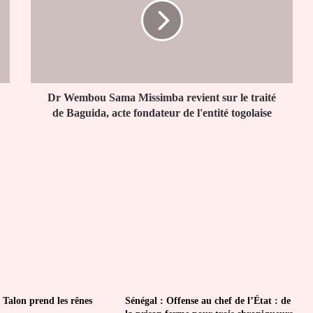
Missimba
revient
sur
le
traité
de
Baguida,
Dr Wembou Sama Missimba revient sur le traité
acte
de Baguida, acte fondateur de l'entité togolaise
fondateur
de
l'entité
togolaise
 Talon prend les rênes
Sénégal : Offense au chef de l’État : de