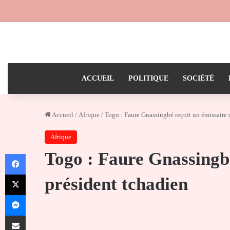
ACCUEIL
POLITIQUE
SOCIÉTÉ
Accueil
/
Afrique
/
Togo : Faure Gnassingbé reçoit un émissaire 
Afrique
Togo : Faure Gnassingbé
Facebook
X
président tchadien
Messenger
Partager par email