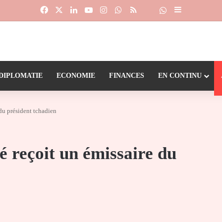
Facebook
X
Linkedin
YouTube
Instagram
WhatsApp
RSS
Suivre la chaîne
Dailymotion
Sidebar (barr
DIPLOMATIE
ECONOMIE
FINANCES
EN CONTINU
du président tchadien
 reçoit un émissaire du