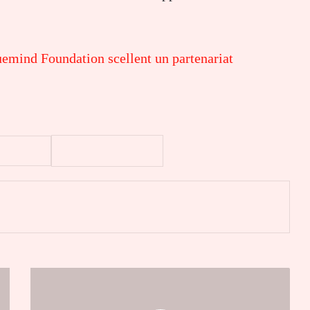
uemind Foundation scellent un partenariat
er
Dr
Wembou
Sama