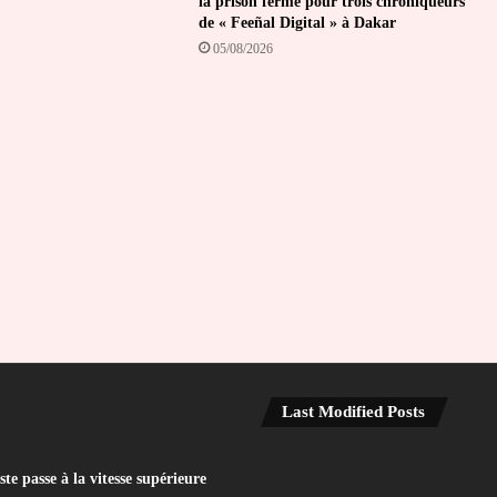
la prison ferme pour trois chroniqueurs
de « Feeñal Digital » à Dakar
05/08/2026
Last Modified Posts
e passe à la vitesse supérieure