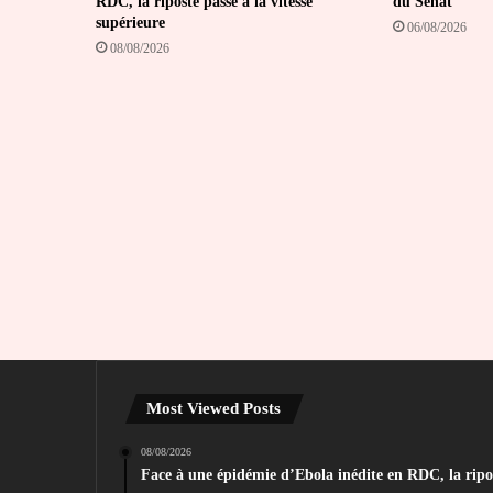
RDC, la riposte passe à la vitesse
du Sénat
supérieure
06/08/2026
08/08/2026
Most Viewed Posts
08/08/2026
Face à une épidémie d’Ebola inédite en RDC, la ripost