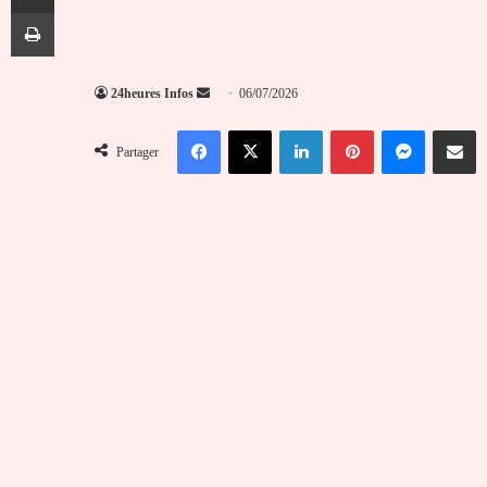
Imprimer
Envoyer
24heures Infos
06/07/2026
un
Facebook
X
Linkedin
Pinterest
Messenger
Partag
courriel
Partager