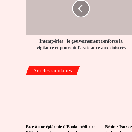
gouvernement
renforce
la
vigilance
et
poursuit
l’assistance
Intempéries : le gouvernement renforce la
aux
vigilance et poursuit l’assistance aux sinistrés
sinistrés
Articles similaires
Face à une épidémie d’Ebola inédite en
Bénin : Patrice