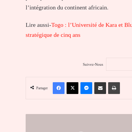
l’intégration du continent africain.
Lire aussi-
Togo : l’Université de Kara et Bl
stratégique de cinq ans
Suivez-Nous
Facebook
X
Messenger
Partager par email
Imprim
Partager
Intempéries
:
le