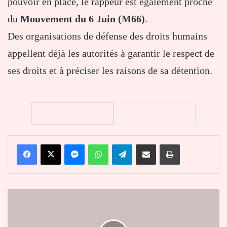
pouvoir en place, le rappeur est également proche
du
Mouvement du 6 Juin (M66)
.
Des organisations de défense des droits humains
appellent déjà les autorités à garantir le respect de
ses droits et à préciser les raisons de sa détention.
Facebook
X
Messenger
WhatsApp
Telegram
Partager par email
Imprimer
Togo
:
le
parti