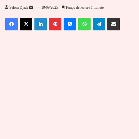
Envoyer
Sélom Djade
19/09/2025
Temps de lecture 1 minute
un
Facebook
X
Linkedin
Pinterest
Messenger
WhatsApp
Telegram
Partager par email
courriel