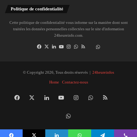
Politique de confidentialité
Cette politique de confidentialité vous informe sur la manière dont sont
traitées les données personnelles collectées sur le site d'information
24heureinfo.com.
Facebook
X
Linkedin
YouTube
Instagram
WhatsApp
RSS
Dailymotion
Suivre
la
chaîne
24heureinfo
© Copyright 2026, Tous droits réservés |
24heureinfos
sur
Home
Contactez-nous
WhatsApp
Facebook
X
Linkedin
YouTube
Instagram
WhatsApp
RSS
Dai
Suivre
la