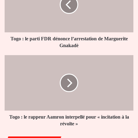
FDR
dénonce
l’arrestation
de
Marguerite
Gnakadè
Togo : le parti FDR dénonce l’arrestation de Marguerite
Gnakadè
Togo
:
le
rappeur
Aamron
interpellé
pour
«
incitation
à
Togo : le rappeur Aamron interpellé pour « incitation à la
la
révolte »
révolte
»