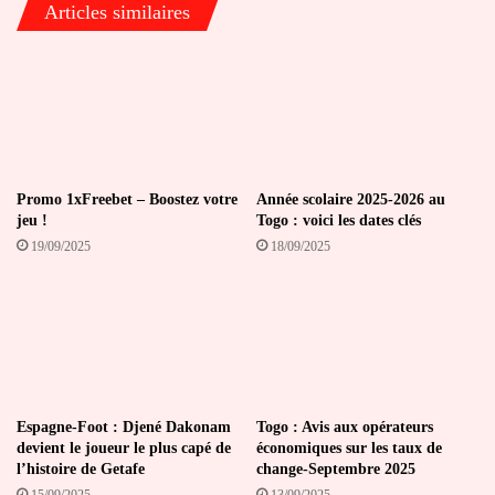
Articles similaires
Promo 1xFreebet – Boostez votre
Année scolaire 2025-2026 au
jeu !
Togo : voici les dates clés
19/09/2025
18/09/2025
Espagne-Foot : Djené Dakonam
Togo : Avis aux opérateurs
devient le joueur le plus capé de
économiques sur les taux de
l’histoire de Getafe
change-Septembre 2025