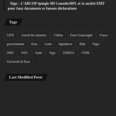
Togo : L’ARCOP épingle MI Conseils/HPL et la société EMT
pour faux documents et fausses déclarations
Tags
CENI
conseil des ministres
Cédéao
Faure Gnassingbé
France
gouvernement
Kara
Lomé
législatives
Mali
Niger
OMS
ONU
Santé
Togo
UEMOA
UNIR
Université de Kara
Last Modified Posts