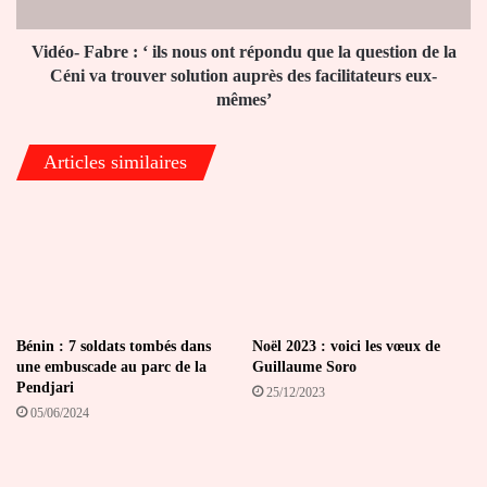
répondu
que
la
Vidéo- Fabre : ‘ ils nous ont répondu que la question de la
question
Céni va trouver solution auprès des facilitateurs eux-
de
mêmes’
la
Céni
Articles similaires
va
trouver
solution
auprès
des
facilitateurs
eux-
mêmes’
Bénin : 7 soldats tombés dans
Noël 2023 : voici les vœux de
une embuscade au parc de la
Guillaume Soro
Pendjari
25/12/2023
05/06/2024