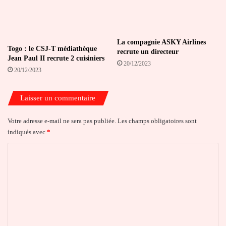
La compagnie ASKY Airlines
Togo : le CSJ-T médiathèque
recrute un directeur
Jean Paul II recrute 2 cuisiniers
20/12/2023
20/12/2023
Laisser un commentaire
Votre adresse e-mail ne sera pas publiée.
Les champs obligatoires sont
indiqués avec
*
C
o
m
m
e
n