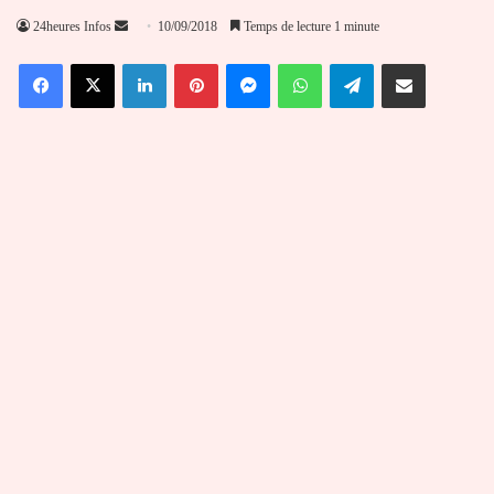
Envoyer
24heures Infos
10/09/2018
Temps de lecture 1 minute
un
Facebook
X
Linkedin
Pinterest
Messenger
WhatsApp
Telegram
Partager par email
courriel