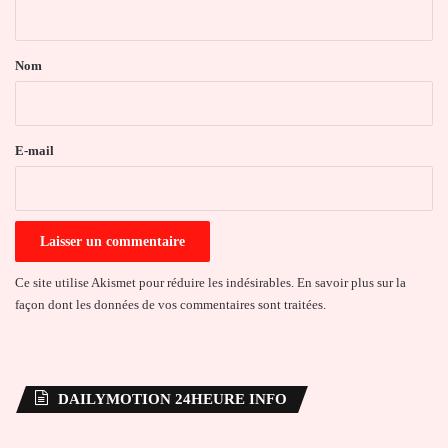
t
a
Nom
i
r
e
E-mail
*
Ce site utilise Akismet pour réduire les indésirables.
En savoir plus sur la
façon dont les données de vos commentaires sont traitées
.
DAILYMOTION 24HEURE INFO