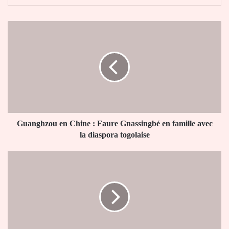
Guanghzou
en
Chine
:
Faure
Gnassingbé
en
famille
avec
la
Guanghzou en Chine : Faure Gnassingbé en famille avec
diaspora
la diaspora togolaise
togolaise
Vidéo-
Fabre
:
‘
ils
nous
ont