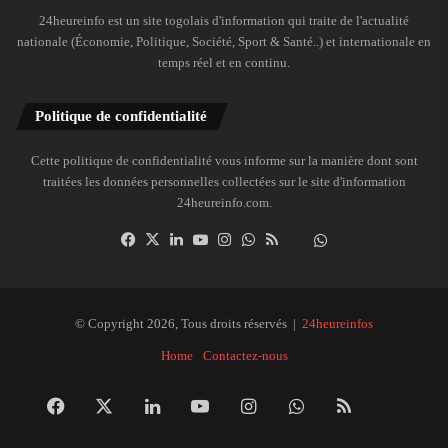
24heureinfo est un site togolais d'information qui traite de l'actualité
nationale (Économie, Politique, Société, Sport & Santé..) et internationale en
temps réel et en continu.
Politique de confidentialité
Cette politique de confidentialité vous informe sur la manière dont sont
traitées les données personnelles collectées sur le site d'information
24heureinfo.com.
Facebook
X
Linkedin
YouTube
Instagram
WhatsApp
RSS
Dailymotion
Suivre
la
chaîne
24heureinfo
© Copyright 2026, Tous droits réservés |
24heureinfos
sur
Home
Contactez-nous
WhatsApp
Facebook
X
Linkedin
YouTube
Instagram
WhatsApp
RSS
Dai