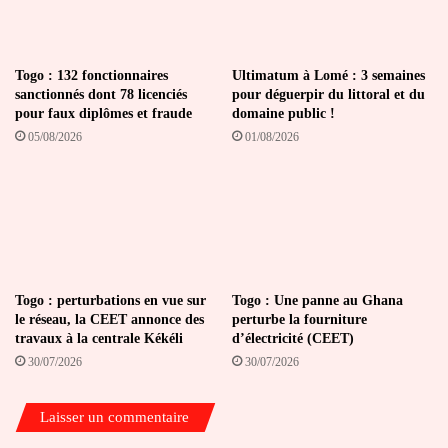
Togo : 132 fonctionnaires
Ultimatum à Lomé : 3 semaines
sanctionnés dont 78 licenciés
pour déguerpir du littoral et du
pour faux diplômes et fraude
domaine public !
05/08/2026
01/08/2026
Togo : perturbations en vue sur
Togo : Une panne au Ghana
le réseau, la CEET annonce des
perturbe la fourniture
travaux à la centrale Kékéli
d’électricité (CEET)
30/07/2026
30/07/2026
Laisser un commentaire