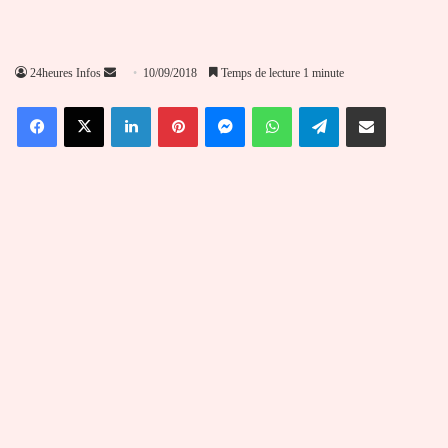
Envoyer
24heures Infos
10/09/2018
Temps de lecture 1 minute
un
Facebook
X
Linkedin
Pinterest
Messenger
WhatsApp
Telegram
Partager par email
courriel