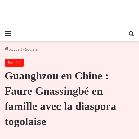
Menu
Re
Accueil
/
Société
Société
Guanghzou en Chine :
Faure Gnassingbé en
famille avec la diaspora
togolaise