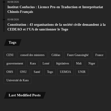
06/08/2026
Institut Confucius : Licence Pro en Traduction et Interprétariat
Chinois-Français
05/08/2026
Constitution : 43 organisations de la société civile demandent à la
CEDEAO et l’UA de sanctionner le Togo
Tags
CENI
conseil des ministres
Cédéao
Faure Gnassingbé
France
gouvernement
Kara
Lomé
législatives
Mali
Niger
OMS
ONU
Santé
Togo
UEMOA
UNIR
Université de Kara
Last Modified Posts