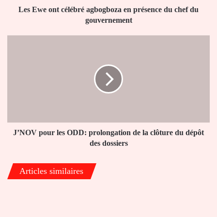
du
Les Ewe ont célébré agbogboza en présence du chef du
gouvernement
gouvernement
J’NOV
pour
les
ODD:
prolongation
de
la
clôture
du
dépôt
J’NOV pour les ODD: prolongation de la clôture du dépôt
des
des dossiers
dossiers
Articles similaires