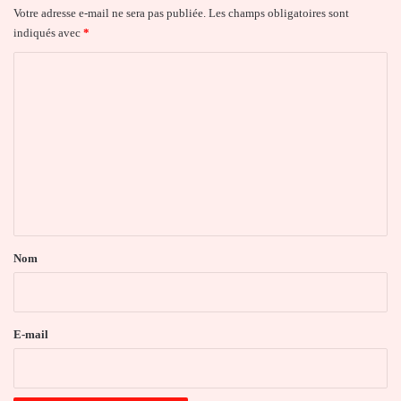
Votre adresse e-mail ne sera pas publiée.
Les champs obligatoires sont
indiqués avec
*
C
o
m
m
e
n
t
a
Nom
i
r
e
E-mail
*