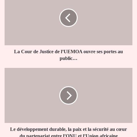
de
Justice
de
l’UEMOA
ouvre
ses
portes
au
La Cour de Justice de l’UEMOA ouvre ses portes au
public…
public…
Le
développement
durable,
la
paix
et
la
sécurité
au
cœur
Le développement durable, la paix et la sécurité au cœur
du
du partenariat entre l’ONU et l’Union africaine