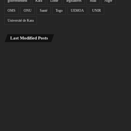
gouvernement
Kara
Lomé
législatives
Mali
Niger
OMS
ONU
Santé
Togo
UEMOA
UNIR
Université de Kara
Last Modified Posts