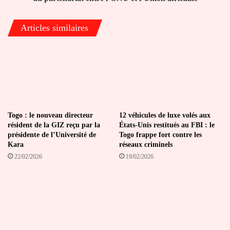
partenariat
entre
Articles similaires
l’ONU
et
l’Union
africaine
Togo : le nouveau directeur
12 véhicules de luxe volés aux
résident de la GIZ reçu par la
États-Unis restitués au FBI : le
présidente de l’Université de
Togo frappe fort contre les
Kara
réseaux criminels
22/02/2026
19/02/2026