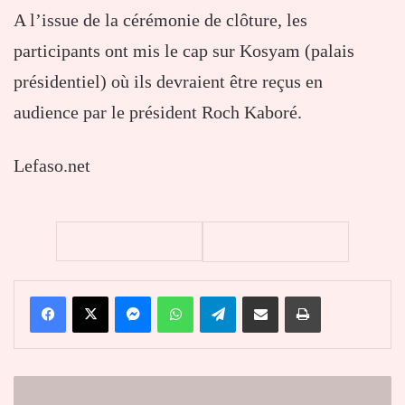
A l’issue de la cérémonie de clôture, les
participants ont mis le cap sur Kosyam (palais
présidentiel) où ils devraient être reçus en
audience par le président Roch Kaboré.
Lefaso.net
Facebook
X
Messenger
WhatsApp
Telegram
Partager par email
Imprimer
La
Cour