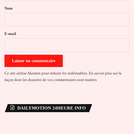
a
Nom
i
r
e
E-mail
*
Ce site utilise Akismet pour réduire les indésirables.
En savoir plus sur la
façon dont les données de vos commentaires sont traitées
.
DAILYMOTION 24HEURE INFO