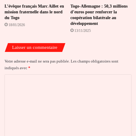
L’évêque français Marc Aillet en
Togo-Allemagne : 50,3 millions
mission fraternelle dans le nord
d’euros pour renforcer la
du Togo
coopération bilatérale au
développement
18/01/2026
13/11/2025
Laisser un commentaire
Votre adresse e-mail ne sera pas publiée.
Les champs obligatoires sont
indiqués avec
*
C
o
m
m
e
n
t