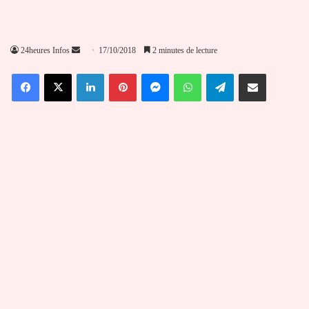
Envoyer
24heures Infos
17/10/2018
2 minutes de lecture
un
Facebook
X
Linkedin
Pinterest
Messenger
WhatsApp
Telegram
Partager par email
courriel