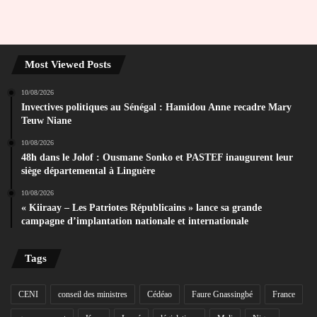
Most Viewed Posts
10/08/2026
Invectives politiques au Sénégal : Hamidou Anne recadre Mary
Teuw Niane
10/08/2026
48h dans le Jolof : Ousmane Sonko et PASTEF inaugurent leur
siège départemental à Linguère
10/08/2026
« Kiiraay – Les Patriotes Républicains » lance sa grande
campagne d’implantation nationale et internationale
Tags
CENI
conseil des ministres
Cédéao
Faure Gnassingbé
France