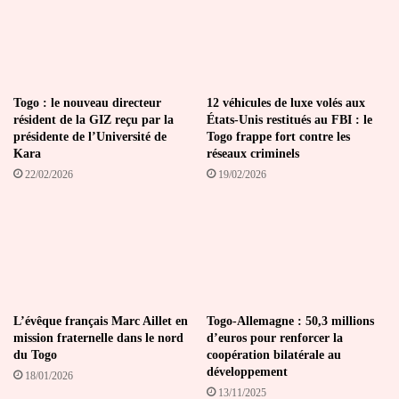
de
fois,
durant
les
5
ans
Togo : le nouveau directeur
12 véhicules de luxe volés aux
résident de la GIZ reçu par la
États-Unis restitués au FBI : le
"
présidente de l’Université de
Togo frappe fort contre les
Kara
réseaux criminels
22/02/2026
19/02/2026
L’évêque français Marc Aillet en
Togo-Allemagne : 50,3 millions
mission fraternelle dans le nord
d’euros pour renforcer la
du Togo
coopération bilatérale au
développement
18/01/2026
13/11/2025