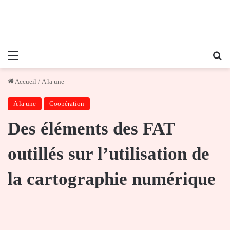
Menu
Re
Accueil
/
A la une
A la une
Coopération
Des éléments des FAT
outillés sur l’utilisation de
la cartographie numérique