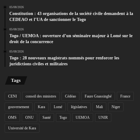
05/08/2026
Constitution : 43 organisations de la société civile demandent à la
CEDEAO et l’UA de sanctionner le Togo
05/08/2026
Togo / UEMOA : ouverture d’un séminaire majeur à Lomé sur le
droit de la concurrence
05/08/2026
Togo : 28 nouveaux magistrats nommés pour renforcer les
juridictions civiles et militaires
Tags
CENI
conseil des ministres
Cédéao
Faure Gnassingbé
France
gouvernement
Kara
Lomé
législatives
Mali
Niger
OMS
ONU
Santé
Togo
UEMOA
UNIR
Université de Kara