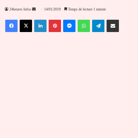
Envoyer
24heures Infos
14/01/2019
Temps de lecture 1 minute
un
Facebook
X
Linkedin
Pinterest
Messenger
WhatsApp
Telegram
Partager par email
courriel