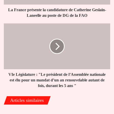
Laneelle
au
La France présente la candidature de Catherine Geslain-
poste
Laneelle au poste de DG de la FAO
de
DG
VIe
de
Législature
la
:
FAO
"Le
président
de
l’Assemblée
nationale
est
élu
VIe Législature : "Le président de l’Assemblée nationale
pour
est élu pour un mandat d’un an renouvelable autant de
un
fois, durant les 5 ans "
mandat
d’un
Articles similaires
an
renouvelable
autant