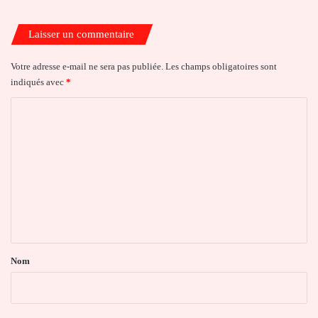
Laisser un commentaire
Votre adresse e-mail ne sera pas publiée.
Les champs obligatoires sont
indiqués avec
*
C
o
m
m
e
n
t
a
Nom
i
r