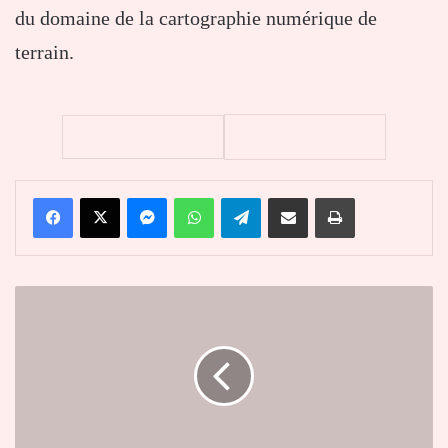
du domaine de la cartographie numérique de
terrain.
Facebook
X
Messenger
WhatsApp
Telegram
Partager par email
Imprimer
La
France
présente
la
candidature
de
Catherine
Geslain-