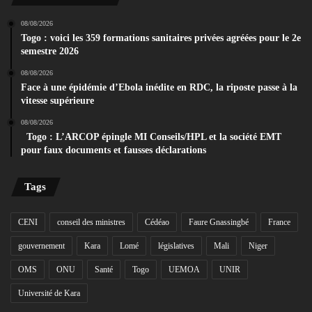
08/08/2026
Togo : voici les 359 formations sanitaires privées agréées pour le 2e
semestre 2026
08/08/2026
Face à une épidémie d’Ebola inédite en RDC, la riposte passe à la
vitesse supérieure
08/08/2026
Togo : L’ARCOP épingle MI Conseils/HPL et la société EMT
pour faux documents et fausses déclarations
Tags
CENI
conseil des ministres
Cédéao
Faure Gnassingbé
France
gouvernement
Kara
Lomé
législatives
Mali
Niger
OMS
ONU
Santé
Togo
UEMOA
UNIR
Université de Kara