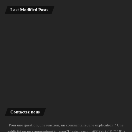
Last Modified Posts
Contactez nous
Pour une question, une réaction, un commentaire, une explication ? Une
publicité ou un communiqué à passer?Contactez-nous(00228) 70171191 /