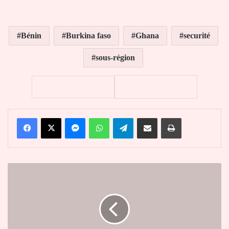
Bénin
Burkina faso
Ghana
securité
sous-région
Facebook
X
Messenger
WhatsApp
Telegram
Partager par email
Imprimer
L’Union
européenne
fait
un
don
de