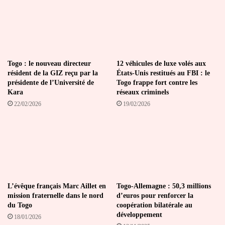
d’intégration
Togo : le nouveau directeur
12 véhicules de luxe volés aux
résident de la GIZ reçu par la
États-Unis restitués au FBI : le
présidente de l’Université de
Togo frappe fort contre les
Kara
réseaux criminels
22/02/2026
19/02/2026
L’évêque français Marc Aillet en
Togo-Allemagne : 50,3 millions
mission fraternelle dans le nord
d’euros pour renforcer la
du Togo
coopération bilatérale au
développement
18/01/2026