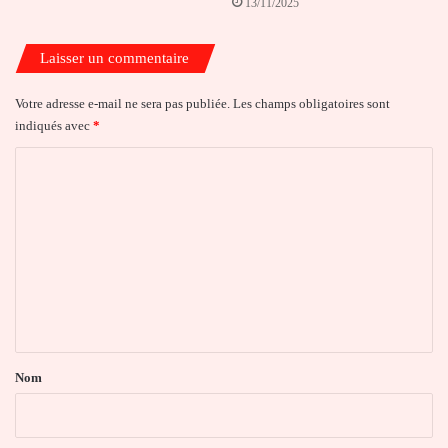
13/11/2025
Laisser un commentaire
Votre adresse e-mail ne sera pas publiée.
Les champs obligatoires sont
indiqués avec
*
C
o
m
m
e
n
t
a
Nom
i
r