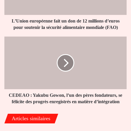
12
millions
d’euros
pour
L’Union européenne fait un don de 12 millions d’euros
soutenir
pour soutenir la sécurité alimentaire mondiale (FAO)
la
sécurité
CEDEAO
alimentaire
:
mondiale
Yakubu
(FAO)
Gowon,
l’un
des
pères
fondateurs,
se
félicite
CEDEAO : Yakubu Gowon, l’un des pères fondateurs, se
des
félicite des progrès enregistrés en matière d’intégration
progrès
enregistrés
Articles similaires
en
matière