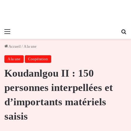
Menu
Re
Accueil
/
A la une
A la une
Coopération
Koudanlgou II : 150
personnes interpellées et
d’importants matériels
saisis