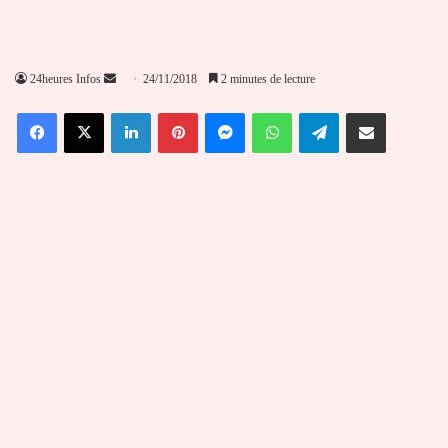
Envoyer
24heures Infos
24/11/2018
2 minutes de lecture
un
Facebook
X
Linkedin
Pinterest
Messenger
WhatsApp
Telegram
Partager par email
courriel