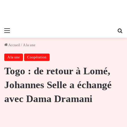
Menu
Re
Accueil
/
A la une
A la une
Coopération
Togo : de retour à Lomé,
Johannes Selle a échangé
avec Dama Dramani