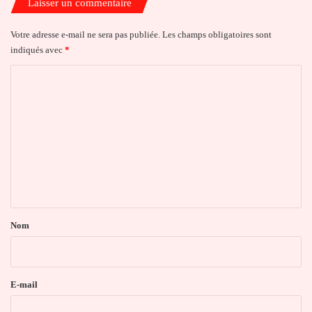
Laisser un commentaire
Votre adresse e-mail ne sera pas publiée.
Les champs obligatoires sont
indiqués avec
*
C
o
m
m
e
n
t
a
Nom
i
r
e
E-mail
*