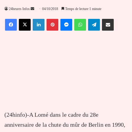
Envoyer
24heures Infos
04/10/2018
Temps de lecture 1 minute
un
Facebook
X
Linkedin
Pinterest
Messenger
WhatsApp
Telegram
Partager par email
courriel
(24hinfo)-A Lomé dans le cadre du 28e
anniversaire de la chute du mûr de Berlin en 1990,