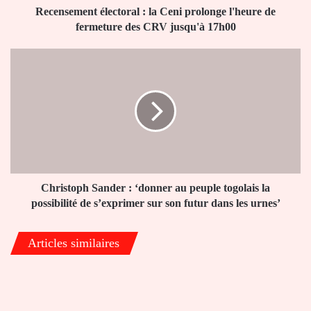
des
Recensement électoral : la Ceni prolonge l'heure de
CRV
fermeture des CRV jusqu'à 17h00
jusqu'à
17h00
Christoph
Sander
:
‘donner
au
peuple
togolais
la
possibilité
de
Christoph Sander : ‘donner au peuple togolais la
s’exprimer
possibilité de s’exprimer sur son futur dans les urnes’
sur
son
Articles similaires
futur
dans
les
urnes’