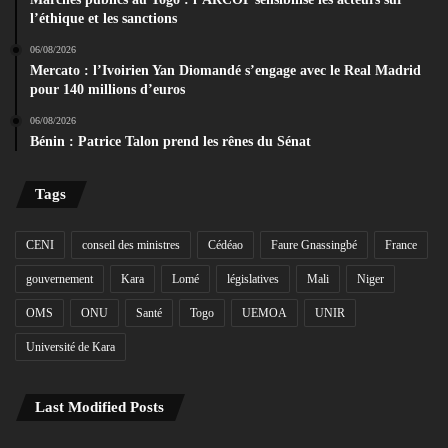
l’éthique et les sanctions
06/08/2026
Mercato : l’Ivoirien Yan Diomandé s’engage avec le Real Madrid
pour 140 millions d’euros
06/08/2026
Bénin : Patrice Talon prend les rênes du Sénat
Tags
CENI
conseil des ministres
Cédéao
Faure Gnassingbé
France
gouvernement
Kara
Lomé
législatives
Mali
Niger
OMS
ONU
Santé
Togo
UEMOA
UNIR
Université de Kara
Last Modified Posts