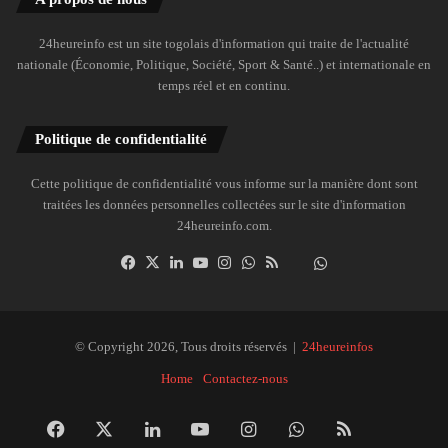
24heureinfo est un site togolais d'information qui traite de l'actualité
nationale (Économie, Politique, Société, Sport & Santé..) et internationale en
temps réel et en continu.
Politique de confidentialité
Cette politique de confidentialité vous informe sur la manière dont sont
traitées les données personnelles collectées sur le site d'information
24heureinfo.com.
Facebook
X
Linkedin
YouTube
Instagram
WhatsApp
RSS
Dailymotion
Suivre
la
chaîne
24heureinfo
© Copyright 2026, Tous droits réservés |
24heureinfos
sur
Home
Contactez-nous
WhatsApp
Facebook
X
Linkedin
YouTube
Instagram
WhatsApp
RSS
Dai