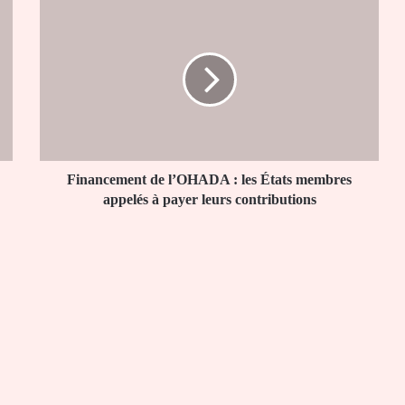
Financement
de
l’OHADA
:
les
États
membres
appelés
à
payer
Financement de l’OHADA : les États membres
leurs
appelés à payer leurs contributions
contributions