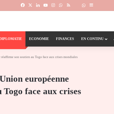
Facebook
X
Linkedin
YouTube
Instagram
WhatsApp
RSS
Suivre la chaîne
Dailymotion
Sidebar (barr
DIPLOMATIE
ECONOMIE
FINANCES
EN CONTINU
 réaffirme son soutien au Togo face aux crises mondiales
l’Union européenne
u Togo face aux crises