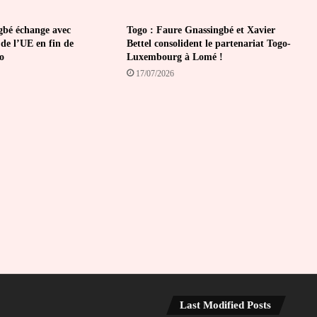
gbé échange avec
Togo : Faure Gnassingbé et Xavier
de l’UE en fin de
Bettel consolident le partenariat Togo-
o
Luxembourg à Lomé !
17/07/2026
Last Modified Posts