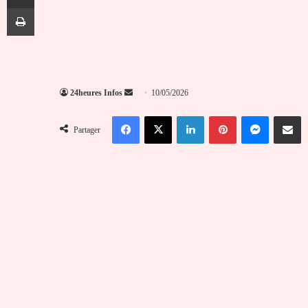
Imprimer
Envoyer
24heures Infos
10/05/2026
un
Facebook
X
Linkedin
Pinterest
Messenger
Partag
courriel
Partager