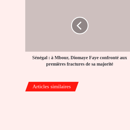
Sénégal
:
à
Mbour,
Diomaye
Faye
confronté
aux
premières
fractures
Sénégal : à Mbour, Diomaye Faye confronté aux
de
premières fractures de sa majorité
sa
majorité
Articles similaires