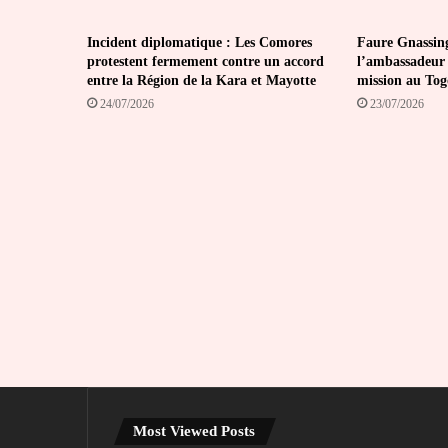
Incident diplomatique : Les Comores
Faure Gnassin
protestent fermement contre un accord
l’ambassadeur 
entre la Région de la Kara et Mayotte
mission au Tog
24/07/2026
23/07/2026
Most Viewed Posts