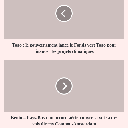
le
gouvernement
lance
le
Fonds
vert
Togo
pour
Togo : le gouvernement lance le Fonds vert Togo pour
financer
financer les projets climatiques
les
projets
Bénin
climatiques
–
Pays-
Bas
:
un
accord
aérien
ouvre
la
Bénin – Pays-Bas : un accord aérien ouvre la voie à des
voie
vols directs Cotonou-Amsterdam