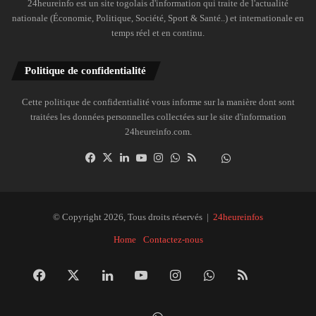
24heureinfo est un site togolais d'information qui traite de l'actualité
nationale (Économie, Politique, Société, Sport & Santé..) et internationale en
temps réel et en continu.
Politique de confidentialité
Cette politique de confidentialité vous informe sur la manière dont sont
traitées les données personnelles collectées sur le site d'information
24heureinfo.com.
Facebook
X
Linkedin
YouTube
Instagram
WhatsApp
RSS
Dailymotion
Suivre
la
chaîne
24heureinfo
© Copyright 2026, Tous droits réservés |
24heureinfos
sur
Home
Contactez-nous
WhatsApp
Facebook
X
Linkedin
YouTube
Instagram
WhatsApp
RSS
Dai