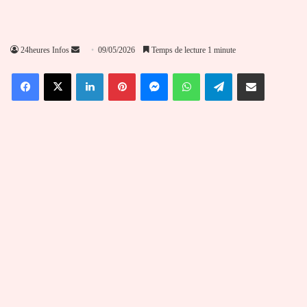
Envoyer
24heures Infos
09/05/2026
Temps de lecture 1 minute
un
Facebook
X
Linkedin
Pinterest
Messenger
WhatsApp
Telegram
Partager par email
courriel