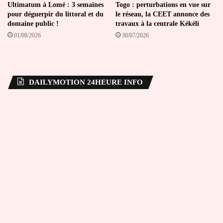
Ultimatum à Lomé : 3 semaines
Togo : perturbations en vue sur
pour déguerpir du littoral et du
le réseau, la CEET annonce des
domaine public !
travaux à la centrale Kékéli
01/08/2026
30/07/2026
DAILYMOTION 24HEURE INFO