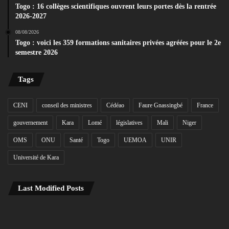
Togo : 16 collèges scientifiques ouvrent leurs portes dès la rentrée
2026-2027
08/08/2026
Togo : voici les 359 formations sanitaires privées agréées pour le 2e
semestre 2026
Tags
CENI
conseil des ministres
Cédéao
Faure Gnassingbé
France
gouvernement
Kara
Lomé
législatives
Mali
Niger
OMS
ONU
Santé
Togo
UEMOA
UNIR
Université de Kara
Last Modified Posts