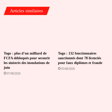
à
des
Articles similaires
vols
directs
Cotonou-
Amsterdam
Togo : plus d’un milliard de
Togo : 132 fonctionnaires
FCFA débloqués pour secourir
sanctionnés dont 78 licenciés
les sinistrés des inondations de
pour faux diplômes et fraude
juin
05/08/2026
07/08/2026