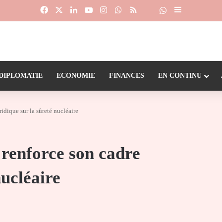
Facebook
X
Linkedin
YouTube
Instagram
WhatsApp
RSS
Suivre la chaîne
Dailymotion
Sidebar (barr
DIPLOMATIE
ECONOMIE
FINANCES
EN CONTINU
idique sur la sûreté nucléaire
 renforce son cadre
nucléaire