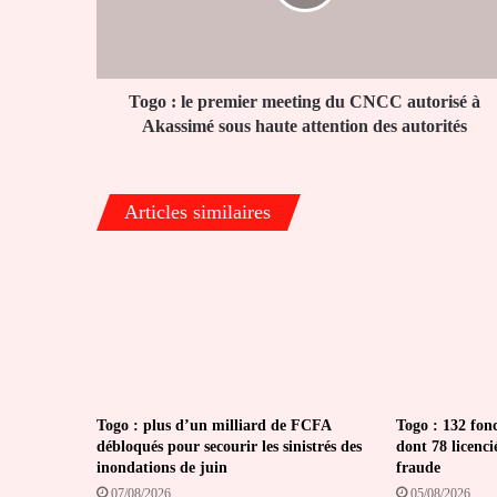
du
CNCC
autorisé
à
Akassimé
Togo : le premier meeting du CNCC autorisé à
sous
Akassimé sous haute attention des autorités
haute
attention
des
Articles similaires
autorités
Togo : plus d’un milliard de FCFA
Togo : 132 fon
débloqués pour secourir les sinistrés des
dont 78 licenci
inondations de juin
fraude
07/08/2026
05/08/2026