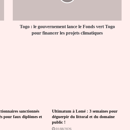
le
Fonds
vert
Togo
pour
Togo : le gouvernement lance le Fonds vert Togo
financer
pour financer les projets climatiques
les
projets
climatiques
ctionnaires sanctionnés
Ultimatum à Lomé : 3 semaines pour
és pour faux diplômes et
déguerpir du littoral et du domaine
public !
01/08/2026