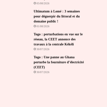
05/08/2026
Ultimatum à Lomé : 3 semaines
pour déguerpir du littoral et du
domaine public !
01/08/2026
Togo : perturbations en vue sur le
réseau, la CEET annonce des
travaux à la centrale Kékéli
30/07/2026
Togo : Une panne au Ghana
perturbe la fourniture d’électricité
(CEET)
30/07/2026