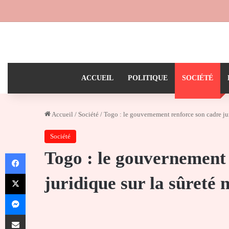
ACCUEIL
POLITIQUE
SOCIÉTÉ
Accueil
/
Société
/
Togo : le gouvernement renforce son cadre jur
Société
Togo : le gouvernement
Facebook
X
juridique sur la sûreté 
Messenger
Partager par email