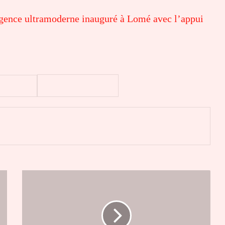
rgence ultramoderne inauguré à Lomé avec l’appui
er
Togo
:
le
gouvernement
lance