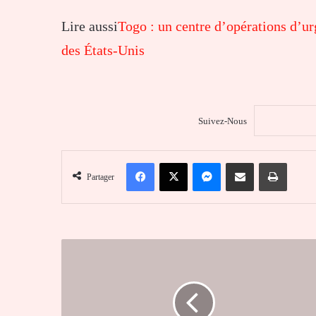
Lire aussi
Togo : un centre d’opérations d’u
des États-Unis
Suivez-Nous
Facebook
X
Messenger
Partager par email
Imprim
Partager
Togo
:
le
premier
meeting