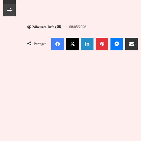
Imprimer
Envoyer
24heures Infos
08/05/2026
un
Facebook
X
Linkedin
Pinterest
Messenger
Partag
courriel
Partager