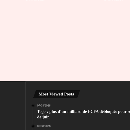
Most Viewed Posts
07/08/2026
Togo : plus d’un milliard de FCFA débloqués pour sec
de juin
07/08/2026