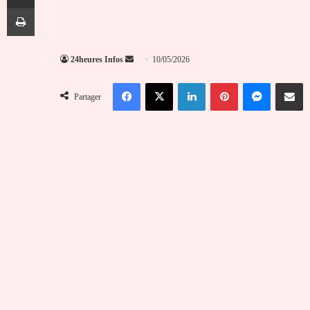
Imprimer
Envoyer
24heures Infos
10/05/2026
un
Facebook
X
Linkedin
Pinterest
Messenger
Partag
courriel
Partager