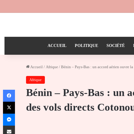
ACCUEIL
POLITIQUE
SOCIÉTÉ
Accueil
/
Afrique
/
Bénin – Pays-Bas : un accord aérien ouvre l
Afrique
Bénin – Pays-Bas : un a
Facebook
X
des vols directs Coton
Messenger
Partager par email