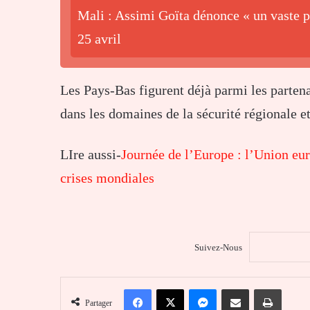
Mali : Assimi Goïta dénonce « un vaste pl
25 avril
Les
Pays-Bas
figurent déjà parmi les partena
dans les domaines de la sécurité régionale 
LIre aussi-
Journée de l’Europe : l’Union eu
crises mondiales
Suivez-Nous
Facebook
X
Messenger
Partager par email
Imprim
Partager