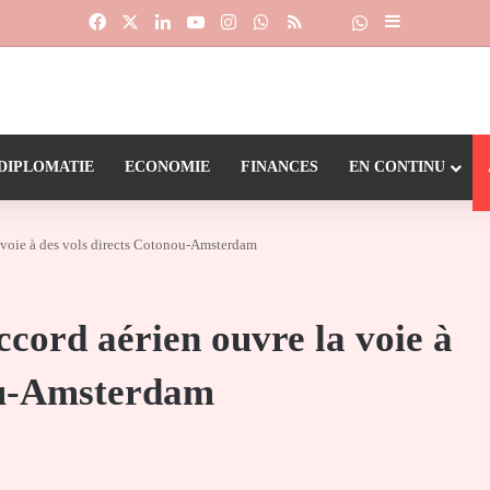
Facebook
X
Linkedin
YouTube
Instagram
WhatsApp
RSS
Suivre la chaîne
Dailymotion
Sidebar (barr
DIPLOMATIE
ECONOMIE
FINANCES
EN CONTINU
a voie à des vols directs Cotonou-Amsterdam
ccord aérien ouvre la voie à
ou-Amsterdam