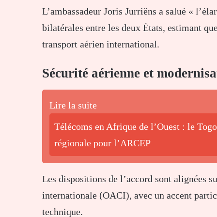
L’ambassadeur
Joris Jurriëns
a salué « l’éla
bilatérales entre les deux États, estimant q
transport aérien international.
Sécurité aérienne et modernisa
Lire la suite
Télécoms en Afrique de l’Ouest : le Tog
régionale pour l’ARCEP
Les dispositions de l’accord sont alignées su
internationale
(OACI), avec un accent particu
technique.