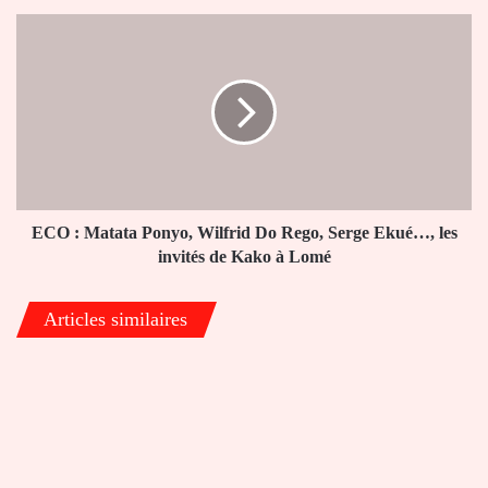
ECO
:
Matata
Ponyo,
Wilfrid
Do
Rego,
Serge
Ekué…,
les
ECO : Matata Ponyo, Wilfrid Do Rego, Serge Ekué…, les
invités
invités de Kako à Lomé
de
Kako
Articles similaires
à
Lomé