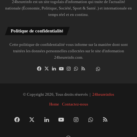
24heureinfo est un site togolais d'information qui traite de l'actualité
nationale (Économie, Politique, Société, Sport & Santé..) et internationale en
temps réel et en continu.
Politique de confidentialité
Cette politique de confidentialité vous informe sur la manière dont sont
traitées les données personnelles collectées sur le site d'information
24heureinfo.com.
Facebook
X
Linkedin
YouTube
Instagram
WhatsApp
RSS
Dailymotion
Suivre
la
chaîne
24heureinfo
© Copyright 2026, Tous droits réservés |
24heureinfos
sur
Home
Contactez-nous
WhatsApp
Facebook
X
Linkedin
YouTube
Instagram
WhatsApp
RSS
Dai