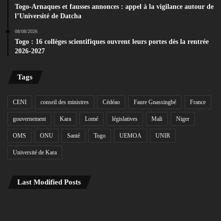
Togo-Arnaques et fausses annonces : appel à la vigilance autour de
l’Université de Datcha
08/08/2026
Togo : 16 collèges scientifiques ouvrent leurs portes dès la rentrée
2026-2027
Tags
CENI
conseil des ministres
Cédéao
Faure Gnassingbé
France
gouvernement
Kara
Lomé
législatives
Mali
Niger
OMS
ONU
Santé
Togo
UEMOA
UNIR
Université de Kara
Last Modified Posts