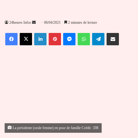
Envoyer
24heures Infos
06/04/2021
2 minutes de lecture
un
Facebook
X
Linkedin
Pinterest
Messenger
WhatsApp
Telegram
Partager par email
courriel
La présidente (seule femme) en pose de famille Crédit : DR