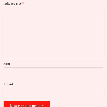
indiqués avec
*
C
o
m
m
e
n
t
a
Nom
i
r
e
E-mail
*