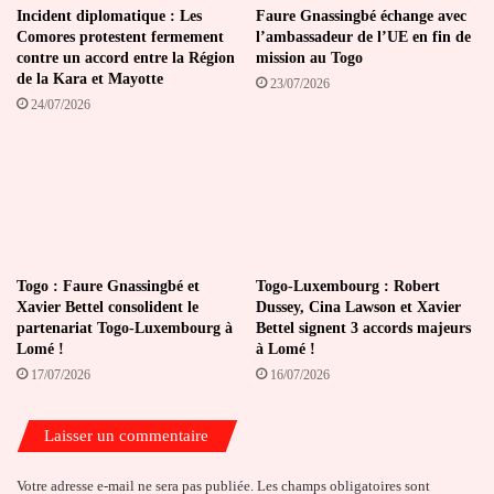
Incident diplomatique : Les
Faure Gnassingbé échange avec
Comores protestent fermement
l’ambassadeur de l’UE en fin de
contre un accord entre la Région
mission au Togo
de la Kara et Mayotte
23/07/2026
24/07/2026
Togo : Faure Gnassingbé et
Togo-Luxembourg : Robert
Xavier Bettel consolident le
Dussey, Cina Lawson et Xavier
partenariat Togo-Luxembourg à
Bettel signent 3 accords majeurs
Lomé !
à Lomé !
17/07/2026
16/07/2026
Laisser un commentaire
Votre adresse e-mail ne sera pas publiée.
Les champs obligatoires sont