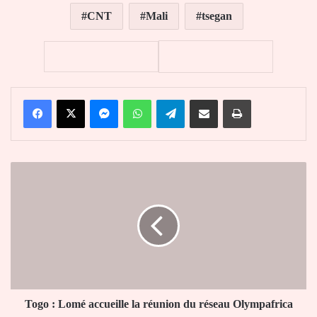
CNT
Mali
tsegan
Facebook
X
Messenger
WhatsApp
Telegram
Partager par email
Imprimer
Togo
:
Lomé
accueille
la
réunion
du
réseau
Olympafrica
Togo : Lomé accueille la réunion du réseau Olympafrica