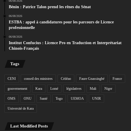
06/08/2026
Bénin : Patrice Talon prend les rênes du Sénat
06/08/2026
ESTBA : appel à candidatures pour les parcours de Licence
professionnelle
06/08/2026
Institut Confucius : Licence Pro en Traduction et Interprétariat
Chinois-Français
Tags
CENI
conseil des ministres
Cédéao
Faure Gnassingbé
France
gouvernement
Kara
Lomé
législatives
Mali
Niger
OMS
ONU
Santé
Togo
UEMOA
UNIR
Université de Kara
Last Modified Posts