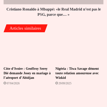
pas
le
Cristiano Ronaldo à Mbappé: «le Real Madrid n’est pas le
PSG,
PSG, parce que… »
parce
que…
Articles similaires
»
Côte d’Ivoire : Geoffroy Serey
Nigéria : Tiwa Savage dément
Dié demande Josey en mariage à
toute relation amoureuse avec
l’aéroport d’Abidjan
Wizkid
07/04/2026
29/09/2025