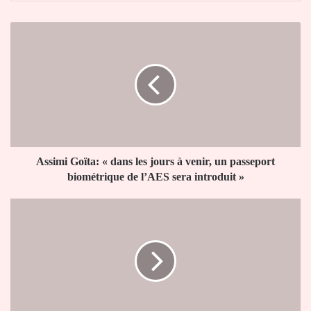
Assimi
Goïta:
«
dans
les
jours
à
venir,
un
passeport
Assimi Goïta: « dans les jours à venir, un passeport
biométrique
biométrique de l’AES sera introduit »
de
l’AES
Cristiano
sera
Ronaldo
introduit
à
»
Mbappé:
«le
Real
Madrid
n’est