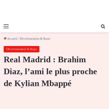
Menu
Re
Accueil
/
Divertissement & Buzz
Divertissement & Buzz
Real Madrid : Brahim
Diaz, l’ami le plus proche
de Kylian Mbappé