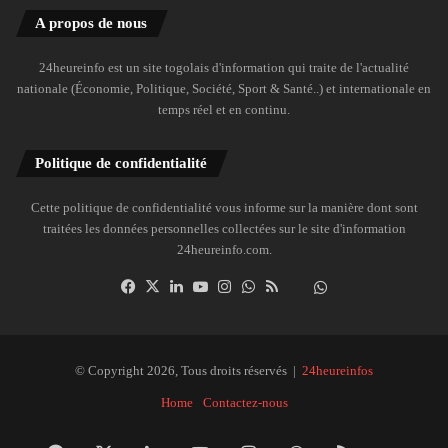
A propos de nous
24heureinfo est un site togolais d'information qui traite de l'actualité
nationale (Économie, Politique, Société, Sport & Santé..) et internationale en
temps réel et en continu.
Politique de confidentialité
Cette politique de confidentialité vous informe sur la manière dont sont
traitées les données personnelles collectées sur le site d'information
24heureinfo.com.
Facebook
X
Linkedin
YouTube
Instagram
WhatsApp
RSS
Dailymotion
Suivre
la
chaîne
24heureinfo
© Copyright 2026, Tous droits réservés |
24heureinfos
sur
Home
Contactez-nous
WhatsApp