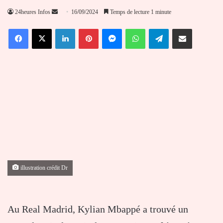
Envoyer
24heures Infos
16/09/2024
Temps de lecture 1 minute
un
Facebook
X
Linkedin
Pinterest
Messenger
WhatsApp
Telegram
Partager par email
courriel
illustration crédit Dr
Au Real Madrid, Kylian Mbappé a trouvé un