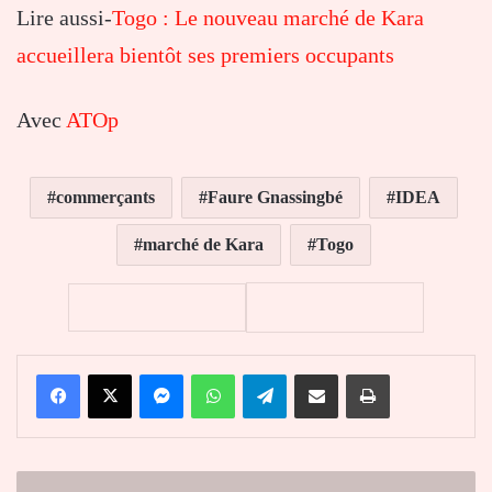
Lire aussi-
Togo : Le nouveau marché de Kara
accueillera bientôt ses premiers occupants
Avec
ATOp
commerçants
Faure Gnassingbé
IDEA
marché de Kara
Togo
Facebook
X
Messenger
WhatsApp
Telegram
Partager par email
Imprimer
Olivia