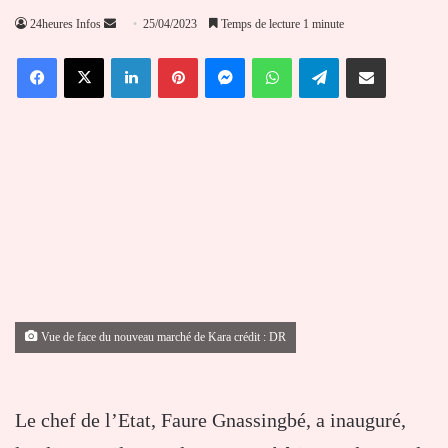
Envoyer
24heures Infos
25/04/2023
Temps de lecture 1 minute
un
Facebook
X
Linkedin
Pinterest
Messenger
WhatsApp
Telegram
Partager par email
courriel
Vue de face du nouveau marché de Kara crédit : DR
Le chef de l’Etat, Faure Gnassingbé, a inauguré,