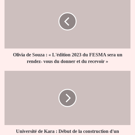
de
Souza
:
«
L'édition
2023
du
FESMA
sera
Olivia de Souza : « L'édition 2023 du FESMA sera un
un
rendez- vous du donner et du recevoir »
rendez-
vous
Université
du
de
donner
Kara
et
:
du
Début
recevoir
de
»
la
construction
d'un
nouveau
Université de Kara : Début de la construction d'un