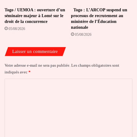
Togo / UEMOA : ouverture d’un
Togo : L’ARCOP suspend un
séminaire majeur à Lomé sur le
processus de recrutement au
droit de la concurrence
ministère de l’Éducation
nationale
05/08/2026
05/08/2026
Laisser un commentaire
Votre adresse e-mail ne sera pas publiée.
Les champs obligatoires sont
indiqués avec
*
C
o
m
m
e
n