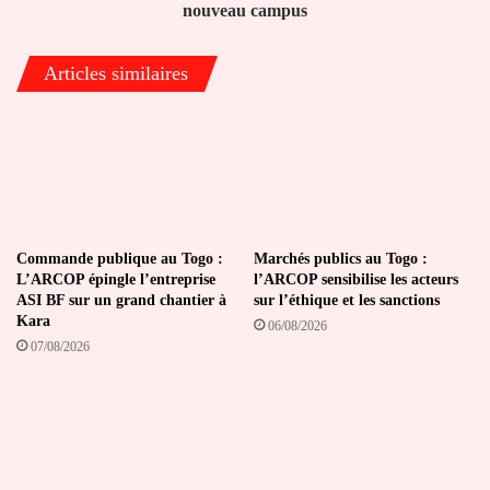
campus
nouveau campus
Articles similaires
Commande publique au Togo :
Marchés publics au Togo :
L’ARCOP épingle l’entreprise
l’ARCOP sensibilise les acteurs
ASI BF sur un grand chantier à
sur l’éthique et les sanctions
Kara
06/08/2026
07/08/2026