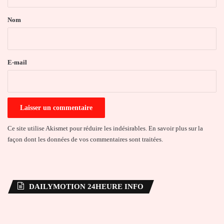
t
a
Nom
i
r
e
E-mail
*
Ce site utilise Akismet pour réduire les indésirables.
En savoir plus sur la
façon dont les données de vos commentaires sont traitées
.
DAILYMOTION 24HEURE INFO