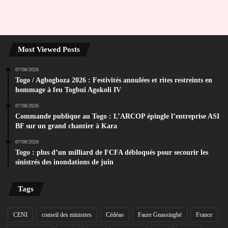
Most Viewed Posts
07/08/2026
Togo / Agbogboza 2026 : Festivités annulées et rites restreints en
hommage à feu Togbuï Agokoli IV
07/08/2026
Commande publique au Togo : L’ARCOP épingle l’entreprise ASI
BF sur un grand chantier à Kara
07/08/2026
Togo : plus d’un milliard de FCFA débloqués pour secourir les
sinistrés des inondations de juin
Tags
CENI
conseil des ministres
Cédéao
Faure Gnassingbé
France