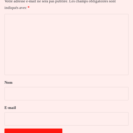
Votre adresse e-mail ne sera pas publiée.
Les champs obligatoires sont
indiqués avec
*
C
o
m
m
e
n
t
a
Nom
i
r
e
E-mail
*