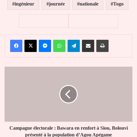
ingénieur
journée
nationale
Togo
Facebook
X
Messenger
WhatsApp
Telegram
Partager par email
Imprimer
Campagne
électorale
:
Bawara
en
renfort
à
Siou,
Bolouvi
présenté
Campagne électorale : Bawara en renfort à Siou, Bolouvi
à
présenté à la population d’Agou Apégame