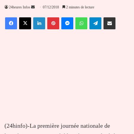
Envoyer
24heures Infos
07/12/2018
2 minutes de lecture
un
Facebook
X
Linkedin
Pinterest
Messenger
WhatsApp
Telegram
Partager par email
courriel
(24hinfo)-La première journée nationale de