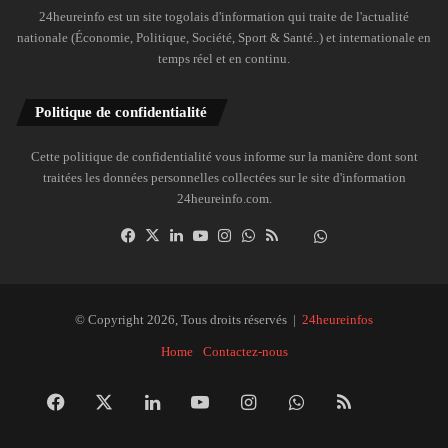
24heureinfo est un site togolais d'information qui traite de l'actualité
nationale (Économie, Politique, Société, Sport & Santé..) et internationale en
temps réel et en continu.
Politique de confidentialité
Cette politique de confidentialité vous informe sur la manière dont sont
traitées les données personnelles collectées sur le site d'information
24heureinfo.com.
Facebook
X
Linkedin
YouTube
Instagram
WhatsApp
RSS
Dailymotion
Suivre
la
chaîne
24heureinfo
© Copyright 2026, Tous droits réservés |
24heureinfos
sur
Home
Contactez-nous
WhatsApp
Facebook
X
Linkedin
YouTube
Instagram
WhatsApp
RSS
Dai