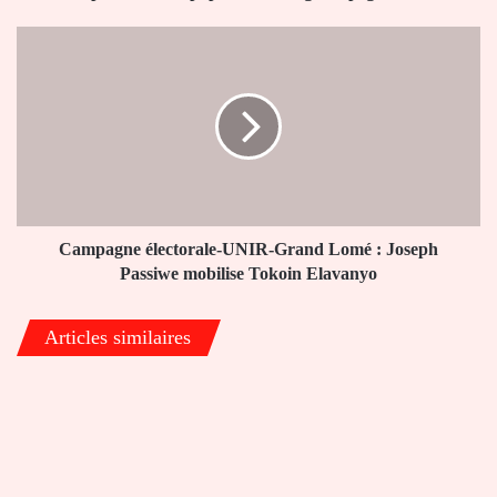
la
population
Campagne
d’Agou
électorale-
Apégame
UNIR-
Grand
Lomé
:
Joseph
Passiwe
mobilise
Tokoin
Campagne électorale-UNIR-Grand Lomé : Joseph
Elavanyo
Passiwe mobilise Tokoin Elavanyo
Articles similaires