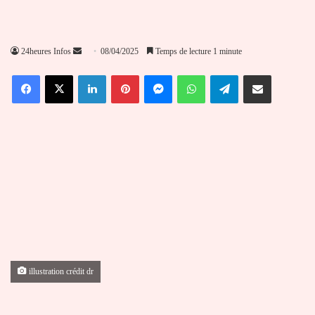
Envoyer
24heures Infos
08/04/2025
Temps de lecture 1 minute
un
Facebook
X
Linkedin
Pinterest
Messenger
WhatsApp
Telegram
Partager par email
courriel
illustration crédit dr