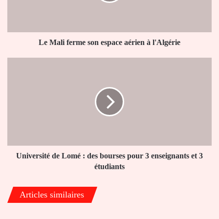
aérien
à
l'Algérie
Le Mali ferme son espace aérien à l'Algérie
Université
de
Lomé
:
des
bourses
pour
3
enseignants
et
Université de Lomé : des bourses pour 3 enseignants et 3
3
étudiants
étudiants
Articles similaires