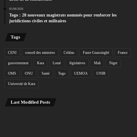
05/08/2026
Togo : 28 nouveaux magistrats nommés pour renforcer les
juridictions civiles et militaires
Tags
CENI
conseil des ministres
Cédéao
Faure Gnassingbé
France
gouvernement
Kara
Lomé
législatives
Mali
Niger
OMS
ONU
Santé
Togo
UEMOA
UNIR
Université de Kara
Last Modified Posts