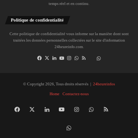
temps réel et en continu.
Politique de confidentialité
Cette politique de confidentialité vous informe sur la manière dont sont
traitées les données personnelles collectées sur le site d'information
24heureinfo.com.
Facebook
X
Linkedin
YouTube
Instagram
WhatsApp
RSS
Dailymotion
Suivre
la
chaîne
24heureinfo
© Copyright 2026, Tous droits réservés |
24heureinfos
sur
Home
Contactez-nous
WhatsApp
Facebook
X
Linkedin
YouTube
Instagram
WhatsApp
RSS
Dai
Suivre