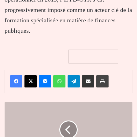
progressivement imposé comme un acteur clé de la
formation spécialisée en matière de finances
publiques.
Facebook
X
Messenger
WhatsApp
Telegram
Partager par email
Imprimer
Le
Mali
ferme
son
espace