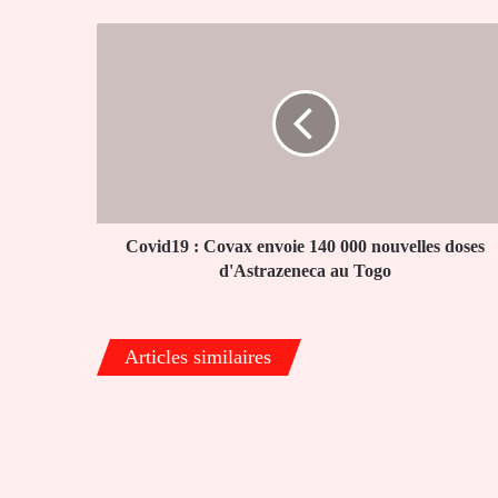
Covid19
:
Covax
envoie
140
000
nouvelles
doses
d'Astrazeneca
au
Covid19 : Covax envoie 140 000 nouvelles doses
Togo
d'Astrazeneca au Togo
Articles similaires