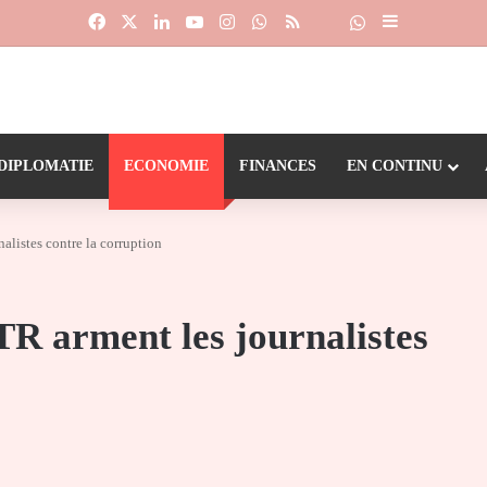
Facebook
X
Linkedin
YouTube
Instagram
WhatsApp
RSS
Suivre la chaîne
Dailymotion
Sidebar (barr
DIPLOMATIE
ECONOMIE
FINANCES
EN CONTINU
listes contre la corruption
R arment les journalistes