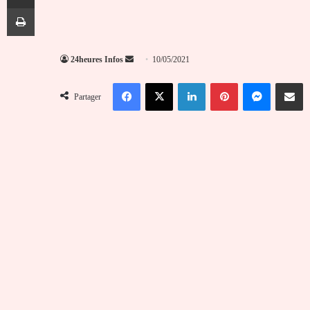
Imprimer
Envoyer
24heures Infos
10/05/2021
un
Facebook
X
Linkedin
Pinterest
Messenger
Partag
courriel
Partager