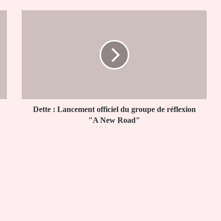
Dette
:
Lancement
officiel
du
groupe
de
réflexion
"A
New
Dette : Lancement officiel du groupe de réflexion
Road"
"A New Road"