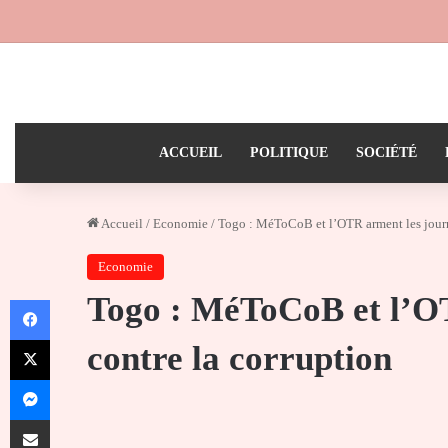
ACCUEIL
POLITIQUE
SOCIÉTÉ
Accueil
/
Economie
/
Togo : MéToCoB et l’OTR arment les journa
Economie
Togo : MéToCoB et l’OT
Facebook
X
contre la corruption
Messenger
Partager par email