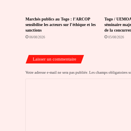
Marchés publics au Togo : l’ARCOP
Togo / UEMOA 
sensibilise les acteurs sur l’éthique et les
séminaire maje
sanctions
de la concurre
06/08/2026
05/08/2026
Laisser un commentaire
Votre adresse e-mail ne sera pas publiée.
Les champs obligatoires s
C
o
m
m
e
n