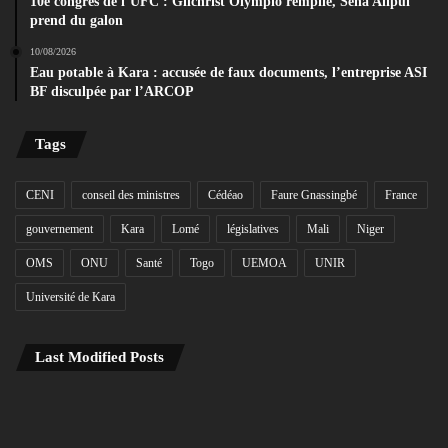
10e congrès de l’UFC : Gilchrist Olympio rempile, Sèna Alipui
prend du galon
10/08/2026
Eau potable à Kara : accusée de faux documents, l’entreprise ASI
BF disculpée par l’ARCOP
Tags
CENI
conseil des ministres
Cédéao
Faure Gnassingbé
France
gouvernement
Kara
Lomé
législatives
Mali
Niger
OMS
ONU
Santé
Togo
UEMOA
UNIR
Université de Kara
Last Modified Posts