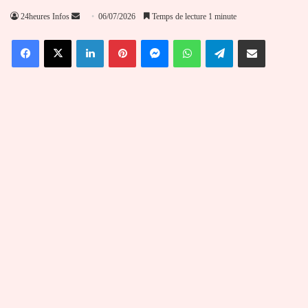
Envoyer
24heures Infos
06/07/2026
Temps de lecture 1 minute
un
Facebook
X
Linkedin
Pinterest
Messenger
WhatsApp
Telegram
Partager par email
courriel