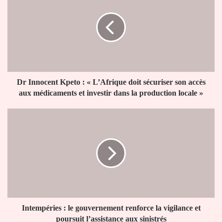
Kpeto
:
«
L’Afrique
doit
sécuriser
son
accès
Dr Innocent Kpeto : « L’Afrique doit sécuriser son accès
aux
aux médicaments et investir dans la production locale »
médicaments
et
Intempéries
investir
:
dans
le
la
gouvernement
production
renforce
locale
la
»
vigilance
et
poursuit
l’assistance
Intempéries : le gouvernement renforce la vigilance et
aux
poursuit l’assistance aux sinistrés