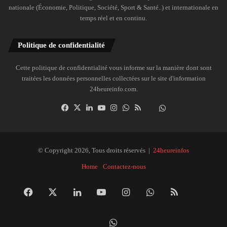
nationale (Économie, Politique, Société, Sport & Santé..) et internationale en
temps réel et en continu.
Politique de confidentialité
Cette politique de confidentialité vous informe sur la manière dont sont
traitées les données personnelles collectées sur le site d'information
24heureinfo.com.
Facebook
X
Linkedin
YouTube
Instagram
WhatsApp
RSS
Dailymotion
Suivre
la
chaîne
24heureinfo
© Copyright 2026, Tous droits réservés |
24heureinfos
sur
Home
Contactez-nous
WhatsApp
Facebook
X
Linkedin
YouTube
Instagram
WhatsApp
RSS
Dai
Suivre