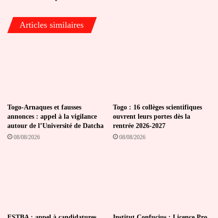
sinistrés
Articles similaires
Togo-Arnaques et fausses
Togo : 16 collèges scientifiques
annonces : appel à la vigilance
ouvrent leurs portes dès la
autour de l’Université de Datcha
rentrée 2026-2027
08/08/2026
08/08/2026
ESTBA : appel à candidatures
Institut Confucius : Licence Pro