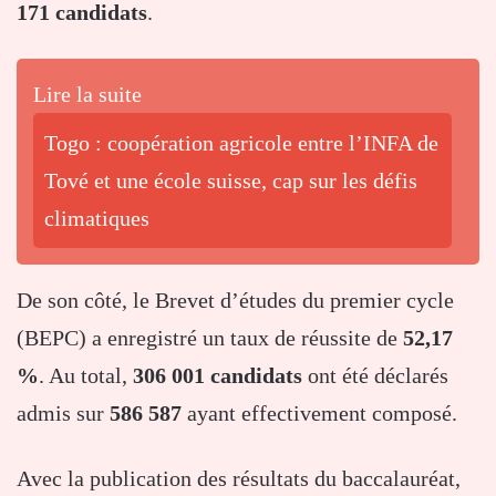
171 candidats
.
Lire la suite
Togo : coopération agricole entre l’INFA de
Tové et une école suisse, cap sur les défis
climatiques
De son côté, le Brevet d’études du premier cycle
(BEPC) a enregistré un taux de réussite de
52,17
%
. Au total,
306 001 candidats
ont été déclarés
admis sur
586 587
ayant effectivement composé.
Avec la publication des résultats du baccalauréat,