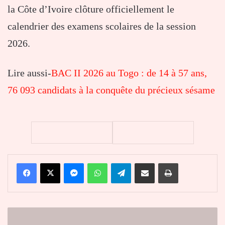
la Côte d’Ivoire clôture officiellement le
calendrier des examens scolaires de la session
2026.
Lire aussi-
BAC II 2026 au Togo : de 14 à 57 ans,
76 093 candidats à la conquête du précieux sésame
Facebook
X
Messenger
WhatsApp
Telegram
Partager par email
Imprimer
Dr
Innocent