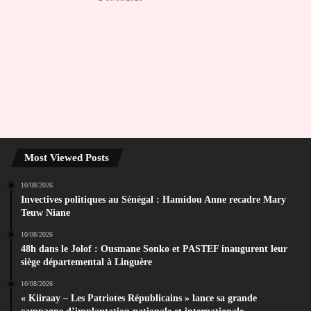
Most Viewed Posts
10/08/2026
Invectives politiques au Sénégal : Hamidou Anne recadre Mary
Teuw Niane
10/08/2026
48h dans le Jolof : Ousmane Sonko et PASTEF inaugurent leur
siège départemental à Linguère
10/08/2026
« Kiiraay – Les Patriotes Républicains » lance sa grande