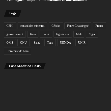
campagne d’implantation nationale et internationale
Tags
CENI
conseil des ministres
Cédéao
Faure Gnassingbé
France
gouvernement
Kara
Lomé
législatives
Mali
Niger
OMS
ONU
Santé
Togo
UEMOA
UNIR
Université de Kara
Last Modified Posts