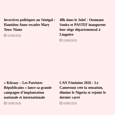
Invectives politiques au Sénégal :
48h dans le Jolof : Ousmane
Hamidou Anne recadre Mary
Sonko et PASTEF inaugurent
Teuw Niane
leur siège départemental à
Linguère
10/08/2026
10/08/2026
« Kiiraay – Les Patriotes
CAN Féminine 2026 : Le
Républicains » lance sa grande
Cameroun crée la sensation,
campagne d’implantation
élimine le Nigeria et rejoint le
nationale et internationale
dernier carré
10/08/2026
10/08/2026