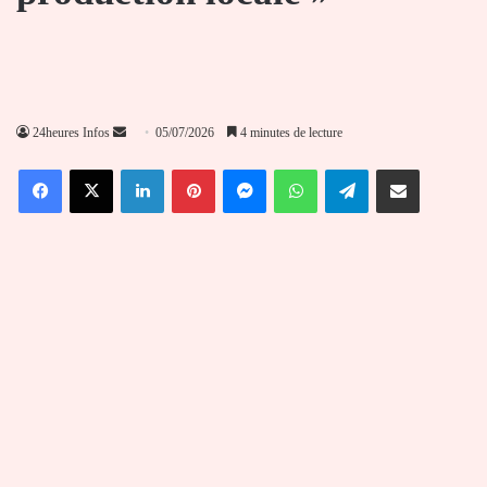
Envoyer
24heures Infos
05/07/2026
4 minutes de lecture
un
Facebook
X
Linkedin
Pinterest
Messenger
WhatsApp
Telegram
Partager par email
courriel