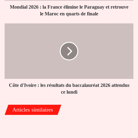
retrouve
Mondial 2026 : la France élimine le Paraguay et retrouve
le
le Maroc en quarts de finale
Maroc
en
Côte
quarts
d'Ivoire
de
:
finale
les
résultats
du
baccalauréat
2026
attendus
ce
Côte d'Ivoire : les résultats du baccalauréat 2026 attendus
lundi
ce lundi
Articles similaires