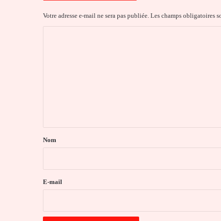
Votre adresse e-mail ne sera pas publiée.
Les champs obligatoires s
C
o
m
m
e
n
t
a
Nom
i
r
e
E-mail
*