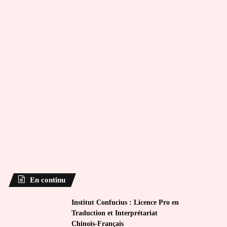
En continu
Institut Confucius : Licence Pro en
Traduction et Interprétariat
Chinois-Français