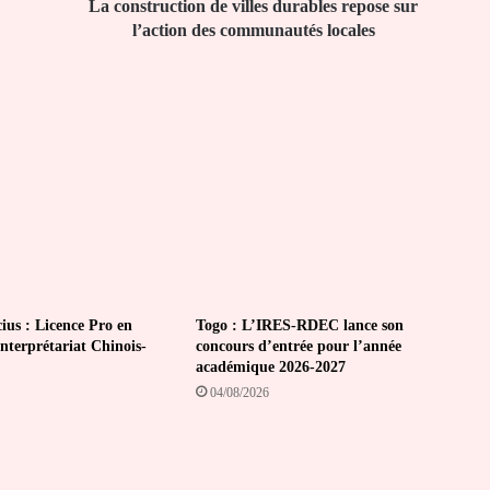
communautés
La construction de villes durables repose sur
locales
l’action des communautés locales
ius : Licence Pro en
Togo : L’IRES-RDEC lance son
Interprétariat Chinois-
concours d’entrée pour l’année
académique 2026-2027
04/08/2026