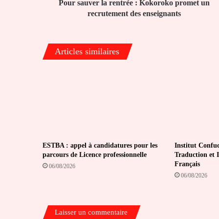
des
Pour sauver la rentrée : Kokoroko promet un
enseignants
recrutement des enseignants
Articles similaires
ESTBA : appel à candidatures pour les
Institut Confuc
parcours de Licence professionnelle
Traduction et 
Français
06/08/2026
06/08/2026
Laisser un commentaire