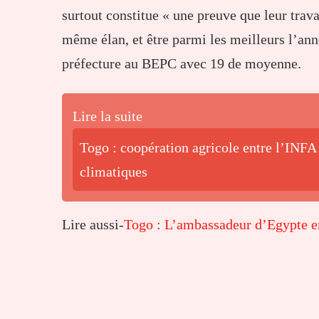
surtout constitue « une preuve que leur trav
même élan, et être parmi les meilleurs l’ann
préfecture au BEPC avec 19 de moyenne.
Lire la suite
Togo : coopération agricole entre l’INFA 
climatiques
Lire aussi-
Togo : L’ambassadeur d’Egypte en