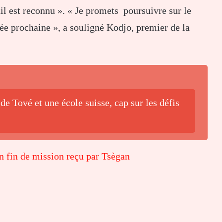
ail est reconnu ». « Je promets poursuivre sur le
ée prochaine », a souligné Kodjo, premier de la
de Tové et une école suisse, cap sur les défis
 fin de mission reçu par Tsègan