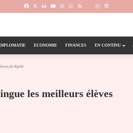
Facebook
X
Linkedin
YouTube
Instagram
WhatsApp
RSS
Suivre la chaîne
Dailymotion
Sidebar (barr
DIPLOMATIE
ECONOMIE
FINANCES
EN CONTINU
élèves de Kpélé
ingue les meilleurs élèves