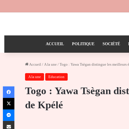
ACCUEIL
POLITIQUE
SOCIÉTÉ
Accueil
/
A la une
/
Togo : Yawa Tsègan distingue les meilleurs 
A la une
Education
Facebook
Togo : Yawa Tsègan dist
X
de Kpélé
Messenger
Partager par email