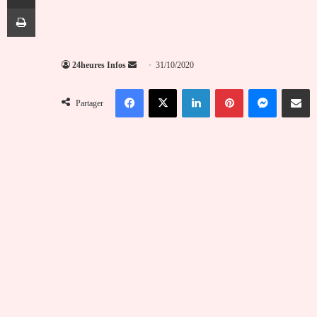
Imprimer
Envoyer
24heures Infos
31/10/2020
un
Facebook
X
Linkedin
Pinterest
Messenger
Partag
courriel
Partager