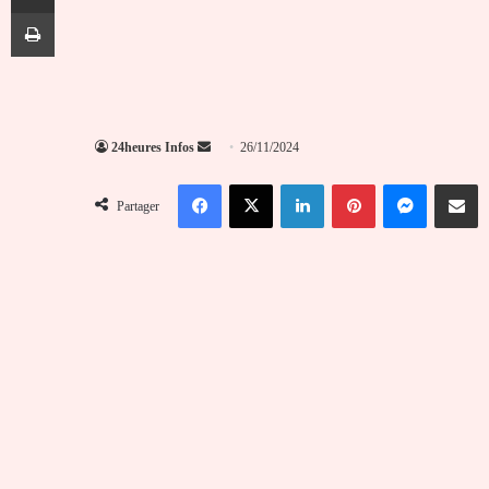
Imprimer
Envoyer
24heures Infos
26/11/2024
un
Facebook
X
Linkedin
Pinterest
Messenger
Partag
courriel
Partager