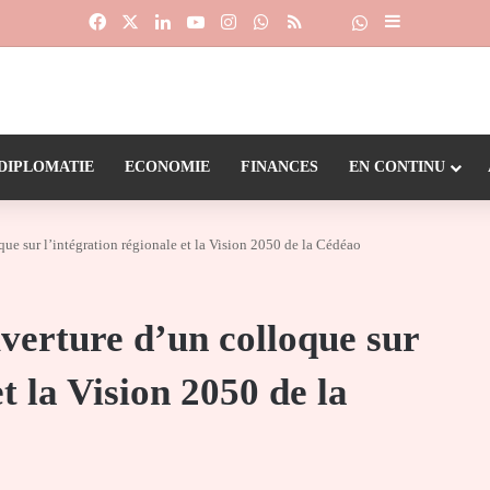
Facebook
X
Linkedin
YouTube
Instagram
WhatsApp
RSS
Suivre la chaîne
Dailymotion
Sidebar (barr
DIPLOMATIE
ECONOMIE
FINANCES
EN CONTINU
ue sur l’intégration régionale et la Vision 2050 de la Cédéao
verture d’un colloque sur
et la Vision 2050 de la