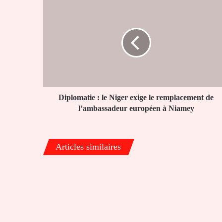
Diplomatie
:
le
Niger
exige
le
remplacement
de
l’ambassadeur
européen
Diplomatie : le Niger exige le remplacement de
à
l’ambassadeur européen à Niamey
Niamey
Articles similaires