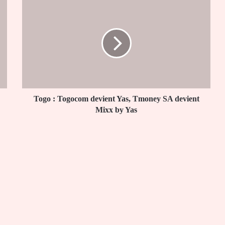
Togo
:
Togocom
devient
Yas,
Tmoney
SA
devient
Mixx
by
Togo : Togocom devient Yas, Tmoney SA devient
Yas
Mixx by Yas