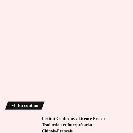
En continu
Institut Confucius : Licence Pro en
Traduction et Interprétariat
Chinois-Français