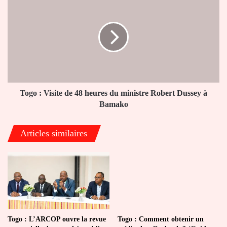
sain
:
Visite
de
48
heures
du
ministre
Robert
Dussey
Togo : Visite de 48 heures du ministre Robert Dussey à
à
Bamako
Bamako
Articles similaires
Togo : L’ARCOP ouvre la revue
Togo : Comment obtenir un