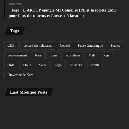
08/08/2026
Togo : L’ARCOP épingle MI Conseils/HPL et la société EMT
pour faux documents et fausses déclarations
Tags
CENI
conseil des ministres
Cédéao
Faure Gnassingbé
France
gouvernement
Kara
Lomé
législatives
Mali
Niger
OMS
ONU
Santé
Togo
UEMOA
UNIR
Université de Kara
Last Modified Posts