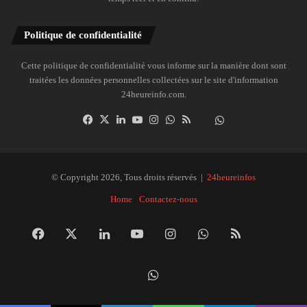
Politique de confidentialité
Cette politique de confidentialité vous informe sur la manière dont sont
traitées les données personnelles collectées sur le site d'information
24heureinfo.com.
Facebook
X
Linkedin
YouTube
Instagram
WhatsApp
RSS
Dailymotion
Suivre
la
chaîne
24heureinfo
© Copyright 2026, Tous droits réservés |
24heureinfos
sur
Home
Contactez-nous
WhatsApp
Facebook
X
Linkedin
YouTube
Instagram
WhatsApp
RSS
Dai
Suivre