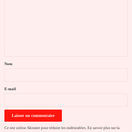
C
o
m
m
e
n
t
a
Nom
i
r
e
E-mail
*
Ce site utilise Akismet pour réduire les indésirables.
En savoir plus sur la