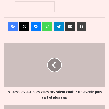
Facebook
X
Messenger
WhatsApp
Telegram
Partager par email
Imprimer
Après
Covid-
19,
les
villes
devraient
choisir
un
avenir
plus
Après Covid-19, les villes devraient choisir un avenir plus
vert
vert et plus sain
et
plus
Togo