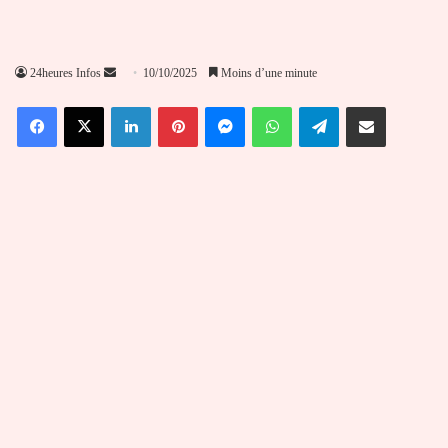
Envoyer
24heures Infos
10/10/2025
Moins d’une minute
un
Facebook
X
Linkedin
Pinterest
Messenger
WhatsApp
Telegram
Partager par email
courriel