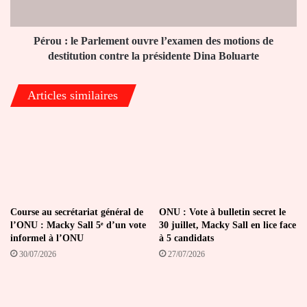
motions
de
destitution
Pérou : le Parlement ouvre l’examen des motions de
contre
destitution contre la présidente Dina Boluarte
la
présidente
Articles similaires
Dina
Boluarte
Course au secrétariat général de
ONU : Vote à bulletin secret le
l’ONU : Macky Sall 5ᵉ d’un vote
30 juillet, Macky Sall en lice face
informel à l’ONU
à 5 candidats
30/07/2026
27/07/2026