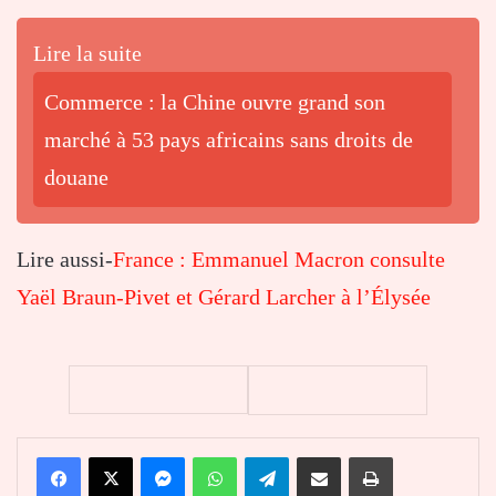
Lire la suite
Commerce : la Chine ouvre grand son
marché à 53 pays africains sans droits de
douane
Lire aussi-
France : Emmanuel Macron consulte
Yaël Braun-Pivet et Gérard Larcher à l’Élysée
Facebook
X
Messenger
WhatsApp
Telegram
Partager par email
Imprimer