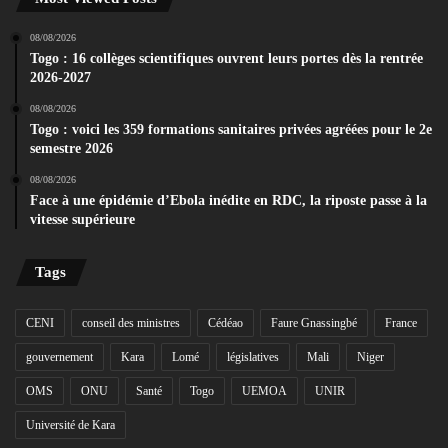
08/08/2026
Togo : 16 collèges scientifiques ouvrent leurs portes dès la rentrée
2026-2027
08/08/2026
Togo : voici les 359 formations sanitaires privées agréées pour le 2e
semestre 2026
08/08/2026
Face à une épidémie d’Ebola inédite en RDC, la riposte passe à la
vitesse supérieure
Tags
CENI
conseil des ministres
Cédéao
Faure Gnassingbé
France
gouvernement
Kara
Lomé
législatives
Mali
Niger
OMS
ONU
Santé
Togo
UEMOA
UNIR
Université de Kara