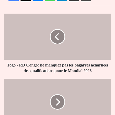
Togo
-
RD
Congo:
ne
manquez
pas
les
bagarres
acharnées
Togo - RD Congo: ne manquez pas les bagarres acharnées
des
des qualifications pour le Mondial 2026
qualifications
pour
Pérou
le
:
Mondial
le
2026
Parlement
ouvre
l’examen
des