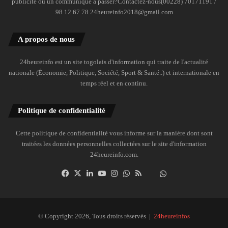
publicité ou un communiqué à passer?Contactez-nous(00228) 70171191 /
98 12 67 78 24heureinfo2018@gmail.com
A propos de nous
24heureinfo est un site togolais d'information qui traite de l'actualité
nationale (Économie, Politique, Société, Sport & Santé..) et internationale en
temps réel et en continu.
Politique de confidentialité
Cette politique de confidentialité vous informe sur la manière dont sont
traitées les données personnelles collectées sur le site d'information
24heureinfo.com.
Facebook
X
Linkedin
YouTube
Instagram
WhatsApp
RSS
Dailymotion
Suivre
la
chaîne
24heureinfo
© Copyright 2026, Tous droits réservés |
24heureinfos
sur