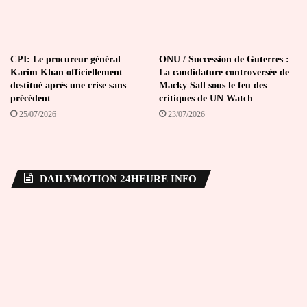
CPI: Le procureur général
ONU / Succession de Guterres :
Karim Khan officiellement
La candidature controversée de
destitué après une crise sans
Macky Sall sous le feu des
précédent
critiques de UN Watch
25/07/2026
23/07/2026
DAILYMOTION 24HEURE INFO